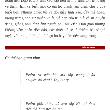
trọng đến logo ICON tinh xảo, tạo nên nét nữ tính, tôn lên dáng
vẻ thanh lịch và biến mọi cô gái trở thành tâm điểm chú ý của
buổi tiệc. Những chiếc túi và đôi giày tinh xảo, đầy mê hoặc,
tượng trưng cho sự thuần khiết, vẻ đẹp của trí tuệ và sự duyên
dáng, giống như hình ảnh người phụ nữ Việt. Đơn giản nhưng
không kém phần độc đáo, các thiết kế sẽ là “điểm bắt sáng”
tuyệt vời trong những buổi hẹn hò hay đêm tiệc sang trọng.
Có thể bạn quan tâm:
Pedro ra mắt bộ sưu tập mang “câu
chuyện đồ chơi” Toy Story
Pedro giới thiệu bộ sưu tập Hè tại đêm
tiệc “A Summer Soiree”