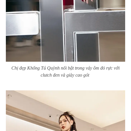
Chị đẹp Khổng Tú Quỳnh nổi bật trong váy ôm đỏ rực với
clutch đen và giày cao gót