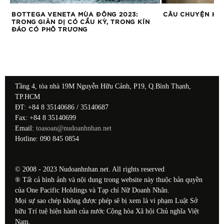
ỬA
BOTTEGA VENETA MÙA ĐÔNG 2023:
CÂU CHUYỆN KỲ 
TRONG GIẢN DỊ CÓ CẦU KỲ, TRONG KÍN
ĐÁO CÓ PHÔ TRƯƠNG
Tầng 4, tòa nhà 19M Nguyễn Hữu Cảnh, P19, Q.Bình Thạnh,
TP.HCM
ĐT: +84 8 35140686 / 35140687
Fax: +84 8 35140699
Email:
toasoan@nudoanhnhan.net
Hotline: 090 845 0854
© 2008 - 2023 Nudoanhnhan.net. All rights reserved
® Tất cả hình ảnh và nội dung trong website này thuộc bản quyền
của One Pacific Holdings và Tạp chí Nữ Doanh Nhân.
Mọi sự sao chép không được phép sẽ bị xem là vi phạm Luật Sở
hữu Trí tuệ hiện hành của nước Cộng hòa Xã hội Chủ nghĩa Việt
Nam.