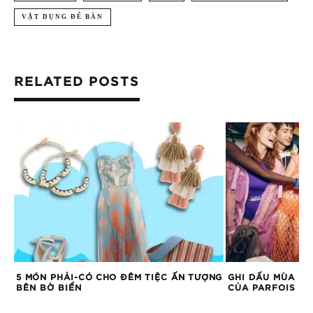
VẬT DỤNG ĐỂ BÀN
RELATED POSTS
G
5 MÓN PHẢI-CÓ CHO ĐÊM TIỆC ẤN TƯỢNG
GHI DẤU MÙA HÈ
BÊN BỜ BIỂN
CỦA PARFOIS