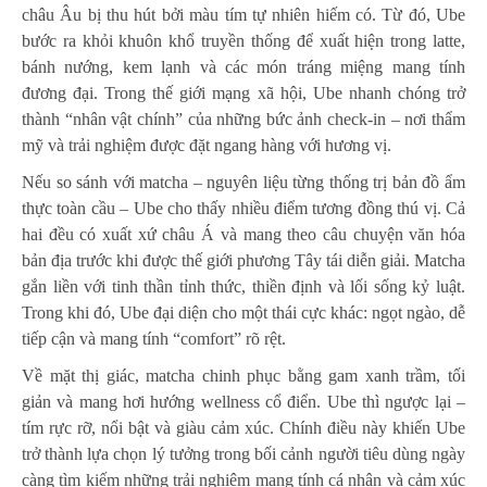
châu Âu bị thu hút bởi màu tím tự nhiên hiếm có. Từ đó, Ube
bước ra khỏi khuôn khổ truyền thống để xuất hiện trong latte,
bánh nướng, kem lạnh và các món tráng miệng mang tính
đương đại. Trong thế giới mạng xã hội, Ube nhanh chóng trở
thành “nhân vật chính” của những bức ảnh check-in – nơi thẩm
mỹ và trải nghiệm được đặt ngang hàng với hương vị.
Nếu so sánh với matcha – nguyên liệu từng thống trị bản đồ ẩm
thực toàn cầu – Ube cho thấy nhiều điểm tương đồng thú vị. Cả
hai đều có xuất xứ châu Á và mang theo câu chuyện văn hóa
bản địa trước khi được thế giới phương Tây tái diễn giải. Matcha
gắn liền với tinh thần tỉnh thức, thiền định và lối sống kỷ luật.
Trong khi đó, Ube đại diện cho một thái cực khác: ngọt ngào, dễ
tiếp cận và mang tính “comfort” rõ rệt.
Về mặt thị giác, matcha chinh phục bằng gam xanh trầm, tối
giản và mang hơi hướng wellness cổ điển. Ube thì ngược lại –
tím rực rỡ, nổi bật và giàu cảm xúc. Chính điều này khiến Ube
trở thành lựa chọn lý tưởng trong bối cảnh người tiêu dùng ngày
càng tìm kiếm những trải nghiệm mang tính cá nhân và cảm xúc