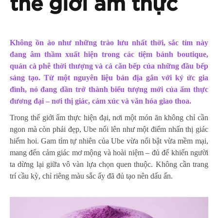
thế giới ẩm thực
Không ồn ào như những trào lưu nhất thời, sắc tím này
đang âm thầm xuất hiện trong các tiệm bánh boutique,
quán cà phê thời thượng và cả căn bếp của những đầu bếp
sáng tạo. Từ một nguyên liệu bản địa gắn với ký ức gia
đình, nó đang dần trở thành biểu tượng mới của ẩm thực
đương đại – nơi thị giác, cảm xúc và văn hóa giao thoa.
Trong thế giới ẩm thực hiện đại, nơi một món ăn không chỉ cần
ngon mà còn phải đẹp, Ube nổi lên như một điểm nhấn thị giác
hiếm hoi. Gam tím tự nhiên của Ube vừa nổi bật vừa mềm mại,
mang đến cảm giác mơ mộng và hoài niệm – đủ để khiến người
ta dừng lại giữa vô vàn lựa chọn quen thuộc. Không cần trang
trí cầu kỳ, chỉ riêng màu sắc ấy đã đủ tạo nên dấu ấn.