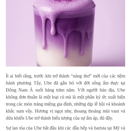
Ít ai biết rằng, trước khi trở thành “nàng thơ” mới của các tiệm
bánh phương Tây, Ube đã gắn bó với đời sống ẩm thực tại
Đông Nam Á suốt hàng trăm năm. Với người bản địa, Ube
không đơn thuần là một loại củ mà là một phần ký ức xuất hiện
trong các món tráng miệng gia đình, những dịp lễ hội và khoảnh
khắc sum vầy. Hương vị ngọt nhẹ, thoang thoảng mùi vani và
dừa khiến Ube trở thành biểu tượng của sự ấm áp, đủ đầy.
Sự lan tỏa của Ube bắt đầu khi các đầu bếp và barista tại Mỹ và