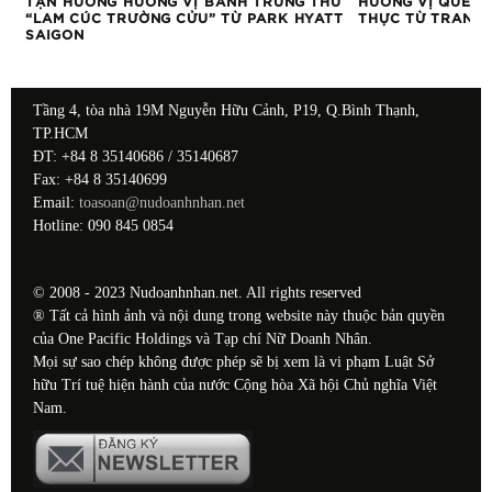
I
TẬN HƯỞNG HƯƠNG VỊ BÁNH TRUNG THU
HƯƠNG VỊ QUÊ N
“LAM CÚC TRƯỜNG CỬU” TỪ PARK HYATT
THỰC TỪ TRANG 
SAIGON
Tầng 4, tòa nhà 19M Nguyễn Hữu Cảnh, P19, Q.Bình Thạnh,
TP.HCM
ĐT: +84 8 35140686 / 35140687
Fax: +84 8 35140699
Email:
toasoan@nudoanhnhan.net
Hotline: 090 845 0854
© 2008 - 2023 Nudoanhnhan.net. All rights reserved
® Tất cả hình ảnh và nội dung trong website này thuộc bản quyền
của One Pacific Holdings và Tạp chí Nữ Doanh Nhân.
Mọi sự sao chép không được phép sẽ bị xem là vi phạm Luật Sở
hữu Trí tuệ hiện hành của nước Cộng hòa Xã hội Chủ nghĩa Việt
Nam.