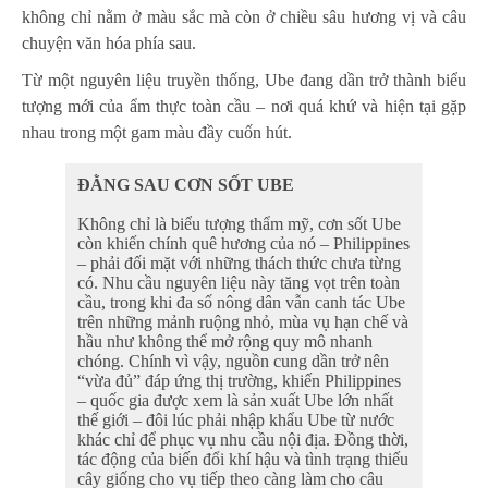
không chỉ nằm ở màu sắc mà còn ở chiều sâu hương vị và câu
chuyện văn hóa phía sau.
Từ một nguyên liệu truyền thống, Ube đang dần trở thành biểu
tượng mới của ẩm thực toàn cầu – nơi quá khứ và hiện tại gặp
nhau trong một gam màu đầy cuốn hút.
ĐẰNG SAU CƠN SỐT UBE
Không chỉ là biểu tượng thẩm mỹ, cơn sốt Ube
còn khiến chính quê hương của nó – Philippines
– phải đối mặt với những thách thức chưa từng
có. Nhu cầu nguyên liệu này tăng vọt trên toàn
cầu, trong khi đa số nông dân vẫn canh tác Ube
trên những mảnh ruộng nhỏ, mùa vụ hạn chế và
hầu như không thể mở rộng quy mô nhanh
chóng. Chính vì vậy, nguồn cung dần trở nên
“vừa đủ” đáp ứng thị trường, khiến Philippines
– quốc gia được xem là sản xuất Ube lớn nhất
thế giới – đôi lúc phải nhập khẩu Ube từ nước
khác chỉ để phục vụ nhu cầu nội địa. Đồng thời,
tác động của biến đổi khí hậu và tình trạng thiếu
cây giống cho vụ tiếp theo càng làm cho câu