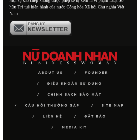
Mọi sự sao chép không được phép sẽ bị xem là vi phạm Luật Sở
hữu Trí tuệ hiện hành của nước Cộng hòa Xã hội Chủ nghĩa Việt
Nam.
ABOUT US
FOUNDER
ĐIỀU KHOẢN SỬ DỤNG
CHÍNH SÁCH BẢO MẬT
CÂU HỎI THƯỜNG GẶP
SITE MAP
LIÊN HỆ
ĐẶT BÁO
MEDIA KIT