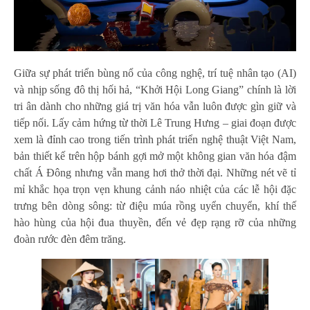
Giữa sự phát triển bùng nổ của công nghệ, trí tuệ nhân tạo (AI)
và nhịp sống đô thị hối hả, “Khởi Hội Long Giang” chính là lời
tri ân dành cho những giá trị văn hóa vẫn luôn được gìn giữ và
tiếp nối. Lấy cảm hứng từ thời Lê Trung Hưng – giai đoạn được
xem là đỉnh cao trong tiến trình phát triển nghệ thuật Việt Nam,
bản thiết kế trên hộp bánh gợi mở một không gian văn hóa đậm
chất Á Đông nhưng vẫn mang hơi thở thời đại. Những nét vẽ tỉ
mỉ khắc họa trọn vẹn khung cảnh náo nhiệt của các lễ hội đặc
trưng bên dòng sông: từ điệu múa rồng uyển chuyển, khí thế
hào hùng của hội đua thuyền, đến vẻ đẹp rạng rỡ của những
đoàn rước đèn đêm trăng.