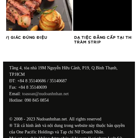
DẠ TIỆC ĐẲNG CẤP TẠI THE GRAND HỒ
CÂU CHUYỆN CÂY
TRÀM STRIP
SƯU TẬP BÁNH T
PARK HYATT SAI
Tầng 4, tòa nhà 19M Nguyễn Hữu Cảnh, P19, Q.Bình Thạnh,
TP.HCM
ĐT: +84 8 35140686 / 35140687
Fax: +84 8 35140699
Email:
toasoan@nudoanhnhan.net
Hotline: 090 845 0854
© 2008 - 2023 Nudoanhnhan.net. All rights reserved
® Tất cả hình ảnh và nội dung trong website này thuộc bản quyền
của One Pacific Holdings và Tạp chí Nữ Doanh Nhân.