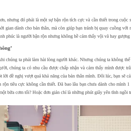
ơn, nhưng đó phải là một sự bận rộn tích cực và cần thiết trong cuộc
hời gian dành cho bản thân, mà còn giúp bạn tránh bị quay cuồng với
hạnh phúc là người bận rộn nhưng không hề cảm thấy vội vã hay gượng 
không’
à khi chúng ta phải làm hài lòng người khác. Nhưng chúng ta không thể 
người, chúng ta có nhu cầu được chấp nhận và cảm thấy mình được trâ
t lời đề nghị vượt quá khả năng của bản thân mình. Đôi lúc, bạn sẽ 
n rộn tiêu cực không cần thiết. Đã bao lâu bạn chưa dành cho mình 1
một bữa cơm tối? Hoặc đơn giản chỉ là những phút giây yên tĩnh ngồi t