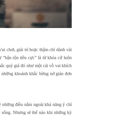
i chơi, giải trí hoặc thậm chí dành vài
ự “bận rộn tiêu cực” là từ khóa cứ luôn
ắc quý giá đó như một cái vỗ vai khích
 là những khoảnh khắc bừng nở giản đơn
về những điều nằm ngoài khả năng ý chí
c sống. Nhưng sẽ thế nào khi những kỳ