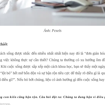
Ảnh: Pexels
thiết
ách sống được nhắc đến nhiều nhất nhất hiện nay đó là “đơn giản hóa
g việc không thực sự cần thiết? Chúng ta thường có xu hướng ôm đ
 Khi cuộc sống được sắp xếp một cách khoa học, bạn sẽ thấy một ngày
 “lột bỏ” hết mớ hỗn độn và sự bận rộn tiêu cực để thấy rõ điều gì là q
ì điều gì?”. Nếu bỏ bớt chúng, liệu có ảnh hưởng gì đến cuộc sống ha
 con kiến ​​cũng bận rộn. Câu hỏi đặt ra: Chúng ta đang bận vì điều
horeau.