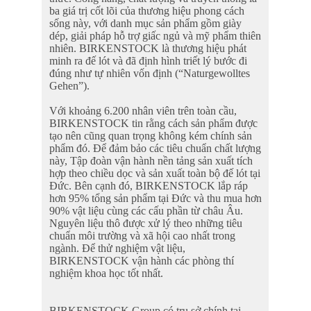
ba giá trị cốt lõi của thương hiệu phong cách
sống này, với danh mục sản phẩm gồm giày
dép, giải pháp hỗ trợ giấc ngủ và mỹ phẩm thiên
nhiên. BIRKENSTOCK là thương hiệu phát
minh ra đế lót và đã định hình triết lý bước đi
đúng như tự nhiên vốn định (“Naturgewolltes
Gehen”).
Với khoảng 6.200 nhân viên trên toàn cầu,
BIRKENSTOCK tin rằng cách sản phẩm được
tạo nên cũng quan trọng không kém chính sản
phẩm đó. Để đảm bảo các tiêu chuẩn chất lượng
này, Tập đoàn vận hành nền tảng sản xuất tích
hợp theo chiều dọc và sản xuất toàn bộ đế lót tại
Đức. Bên cạnh đó, BIRKENSTOCK lắp ráp
hơn 95% tổng sản phẩm tại Đức và thu mua hơn
90% vật liệu cùng các cấu phần từ châu Âu.
Nguyên liệu thô được xử lý theo những tiêu
chuẩn môi trường và xã hội cao nhất trong
ngành. Để thử nghiệm vật liệu,
BIRKENSTOCK vận hành các phòng thí
nghiệm khoa học tốt nhất.
BIRKENSTOCK Group có trụ sở chính tại