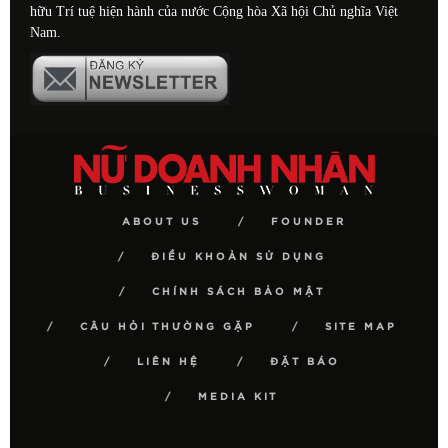
hữu Trí tuệ hiện hành của nước Cộng hòa Xã hội Chủ nghĩa Việt
Nam.
ABOUT US
FOUNDER
ĐIỀU KHOẢN SỬ DỤNG
CHÍNH SÁCH BẢO MẬT
CÂU HỎI THƯỜNG GẶP
SITE MAP
LIÊN HỆ
ĐẶT BÁO
MEDIA KIT