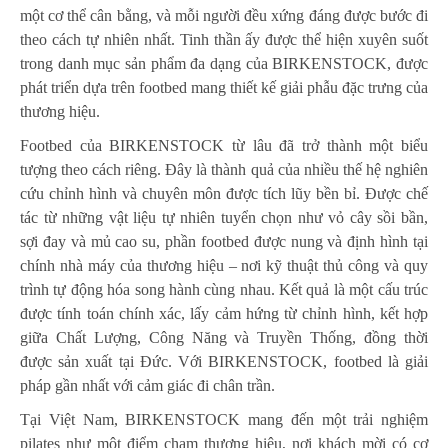
một cơ thể cân bằng, và mỗi người đều xứng đáng được bước đi
theo cách tự nhiên nhất. Tinh thần ấy được thể hiện xuyên suốt
trong danh mục sản phẩm đa dạng của BIRKENSTOCK, được
phát triển dựa trên footbed mang thiết kế giải phẫu đặc trưng của
thương hiệu.
Footbed của BIRKENSTOCK từ lâu đã trở thành một biểu
tượng theo cách riêng. Đây là thành quả của nhiều thế hệ nghiên
cứu chỉnh hình và chuyên môn được tích lũy bền bỉ. Được chế
tác từ những vật liệu tự nhiên tuyển chọn như vỏ cây sồi bần,
sợi đay và mủ cao su, phần footbed được nung và định hình tại
chính nhà máy của thương hiệu – nơi kỹ thuật thủ công và quy
trình tự động hóa song hành cùng nhau. Kết quả là một cấu trúc
được tính toán chính xác, lấy cảm hứng từ chỉnh hình, kết hợp
giữa Chất Lượng, Công Năng và Truyền Thống, đồng thời
được sản xuất tại Đức. Với BIRKENSTOCK, footbed là giải
pháp gần nhất với cảm giác đi chân trần.
Tại Việt Nam, BIRKENSTOCK mang đến một trải nghiệm
pilates như một điểm chạm thương hiệu, nơi khách mời có cơ