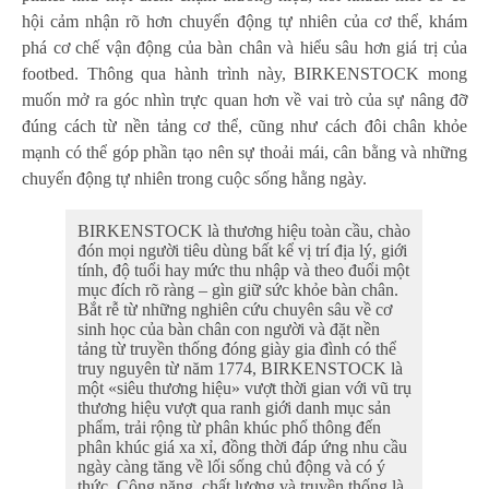
hội cảm nhận rõ hơn chuyển động tự nhiên của cơ thể, khám
phá cơ chế vận động của bàn chân và hiểu sâu hơn giá trị của
footbed. Thông qua hành trình này, BIRKENSTOCK mong
muốn mở ra góc nhìn trực quan hơn về vai trò của sự nâng đỡ
đúng cách từ nền tảng cơ thể, cũng như cách đôi chân khỏe
mạnh có thể góp phần tạo nên sự thoải mái, cân bằng và những
chuyển động tự nhiên trong cuộc sống hằng ngày.
BIRKENSTOCK là thương hiệu toàn cầu, chào
đón mọi người tiêu dùng bất kể vị trí địa lý, giới
tính, độ tuổi hay mức thu nhập và theo đuổi một
mục đích rõ ràng – gìn giữ sức khỏe bàn chân.
Bắt rễ từ những nghiên cứu chuyên sâu về cơ
sinh học của bàn chân con người và đặt nền
tảng từ truyền thống đóng giày gia đình có thể
truy nguyên từ năm 1774, BIRKENSTOCK là
một «siêu thương hiệu» vượt thời gian với vũ trụ
thương hiệu vượt qua ranh giới danh mục sản
phẩm, trải rộng từ phân khúc phổ thông đến
phân khúc giá xa xỉ, đồng thời đáp ứng nhu cầu
ngày càng tăng về lối sống chủ động và có ý
thức. Công năng, chất lượng và truyền thống là