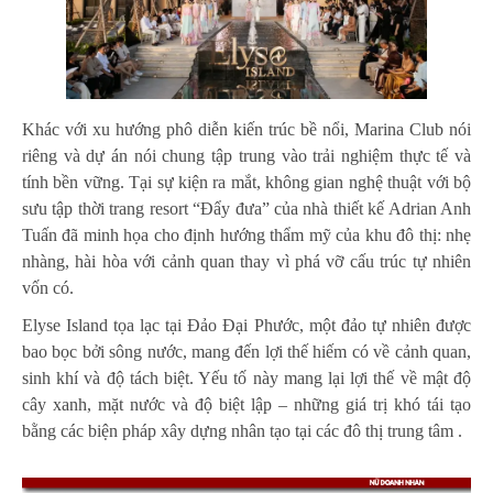
Khác với xu hướng phô diễn kiến trúc bề nổi, Marina Club nói
riêng và dự án nói chung tập trung vào trải nghiệm thực tế và
tính bền vững. Tại sự kiện ra mắt, không gian nghệ thuật với bộ
sưu tập thời trang resort “Đẩy đưa” của nhà thiết kế Adrian Anh
Tuấn đã minh họa cho định hướng thẩm mỹ của khu đô thị: nhẹ
nhàng, hài hòa với cảnh quan thay vì phá vỡ cấu trúc tự nhiên
vốn có.
Elyse Island tọa lạc tại Đảo Đại Phước, một đảo tự nhiên được
bao bọc bởi sông nước, mang đến lợi thế hiếm có về cảnh quan,
sinh khí và độ tách biệt. Yếu tố này mang lại lợi thế về mật độ
cây xanh, mặt nước và độ biệt lập – những giá trị khó tái tạo
bằng các biện pháp xây dựng nhân tạo tại các đô thị trung tâm .