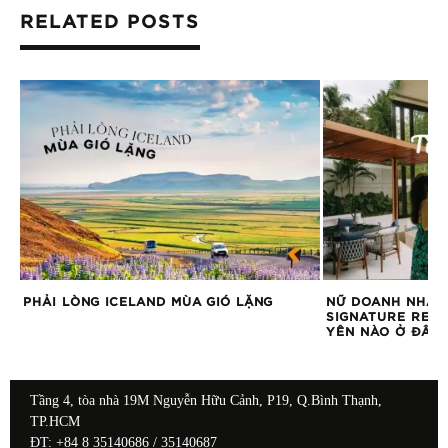
RELATED POSTS
PHẢI LÒNG ICELAND MÙA GIÓ LẶNG
NỮ DOANH NHÂN 
SIGNATURE RESO
YÊN NÀO Ở ĐÂU
Tầng 4, tòa nhà 19M Nguyễn Hữu Cảnh, P19, Q.Bình Thạnh,
TP.HCM
ĐT: +84 8 35140686 / 35140687