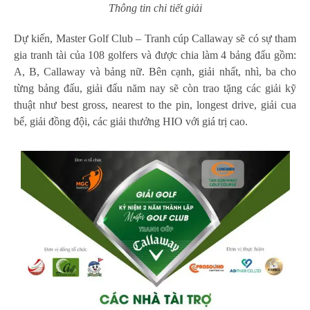
Thông tin chi tiết giải
Dự kiến, Master Golf Club – Tranh cúp Callaway sẽ có sự tham
gia tranh tài của 108 golfers và được chia làm 4 bảng đấu gồm:
A, B, Callaway và bảng nữ. Bên cạnh, giải nhất, nhì, ba cho
từng bảng đấu, giải đấu năm nay sẽ còn trao tặng các giải kỹ
thuật như best gross, nearest to the pin, longest drive, giải cua
bể, giải đồng đội, các giải thưởng HIO với giá trị cao.