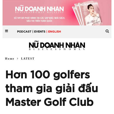
PODCAST
| EVENTS
| ENGLISH
Home
LATEST
Hơn 100 golfers
tham gia giải đấu
Master Golf Club