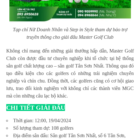
Tạp chí Nữ Doanh Nhân và Step in Style tham dự bảo trợ
truyền thông cho giải đấu Master Golf Club
Không chỉ mang đến những giải thưởng hấp dẫn, Master Golf
Club còn được đầu tư chuyên nghiệp khi tổ chức tại hệ thống
sân golf chất lượng cao – sân golf Tân Sơn Nhất. Thông qua đó
tạo điều kiện cho các golfers có những trải nghiệm chuyên
nghiệp và chỉn chu. Đồng thời, các golfers cũng có cơ hội giao
lưu, trao đổi kinh nghiệm với không chỉ các thành viên MGC
mà còn những câu lạc bộ khác.
CHI TIẾT GIẢI ĐẤU
Thời gian: 12:00, 19/04/2024
Số lượng tham dự: 108 golfers
Địa điểm sân đấu: Sân golf Tân Sơn Nhất, số 6 Tân Sơn,