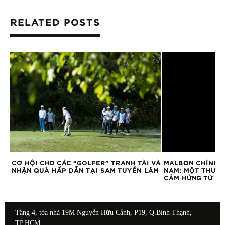
RELATED POSTS
NH
CƠ HỘI CHO CÁC “GOLFER” TRANH TÀI VÀ
MALBON CHÍNH T
NHẬN QUÀ HẤP DẪN TẠI SAM TUYỀN LÂM
NAM: MỘT THƯƠN
CẢM HỨNG TỪ G
Tầng 4, tòa nhà 19M Nguyễn Hữu Cảnh, P19, Q.Bình Thạnh,
TP.HCM