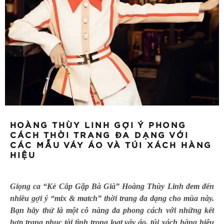
HOÀNG THÙY LINH GỢI Ý PHONG
CÁCH THỜI TRANG ĐA DẠNG VỚI
CÁC MẪU VÁY ÁO VÀ TÚI XÁCH HÀNG
HIỆU
Giọng ca “Kẻ Cắp Gặp Bà Già” Hoàng Thùy Linh đem đến
nhiều gợi ý “mix & match” thời trang đa dạng cho mùa này.
Bạn hãy thử là một cô nàng đa phong cách với những kết
hợp trang phục tài tình trong loạt váy áo, túi xách hàng hiệu