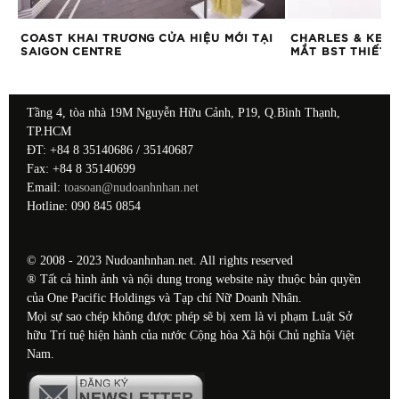
G
COAST KHAI TRƯƠNG CỬA HIỆU MỚI TẠI
CHARLES & KEIT
SAIGON CENTRE
MẮT BST THIẾT 
Tầng 4, tòa nhà 19M Nguyễn Hữu Cảnh, P19, Q.Bình Thạnh,
TP.HCM
ĐT: +84 8 35140686 / 35140687
Fax: +84 8 35140699
Email:
toasoan@nudoanhnhan.net
Hotline: 090 845 0854
© 2008 - 2023 Nudoanhnhan.net. All rights reserved
® Tất cả hình ảnh và nội dung trong website này thuộc bản quyền
của One Pacific Holdings và Tạp chí Nữ Doanh Nhân.
Mọi sự sao chép không được phép sẽ bị xem là vi phạm Luật Sở
hữu Trí tuệ hiện hành của nước Cộng hòa Xã hội Chủ nghĩa Việt
Nam.