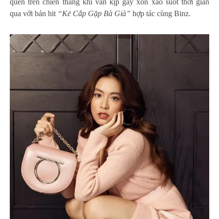
quên trên chiến thắng khi vẫn kịp gây xôn xao suốt thời gian
qua với bản hit
“Kẻ Cắp Gặp Bà Già”
hợp tác cùng Binz.