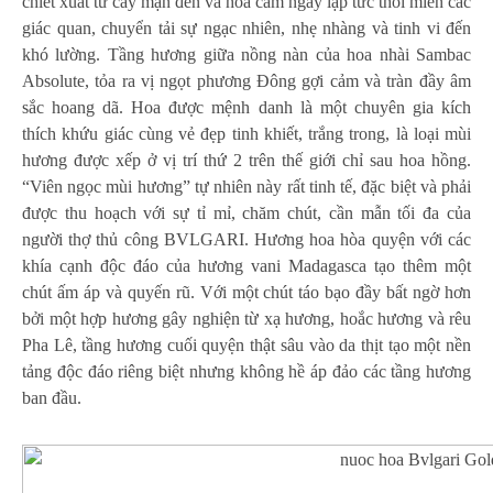
chiết xuất từ cây mận đen và hoa cam ngay lập tức thôi miên các
giác quan, chuyển tải sự ngạc nhiên, nhẹ nhàng và tinh vi đến
khó lường. Tầng hương giữa nồng nàn của hoa nhài Sambac
Absolute, tỏa ra vị ngọt phương Đông gợi cảm và tràn đầy âm
sắc hoang dã. Hoa được mệnh danh là một chuyên gia kích
thích khứu giác cùng vẻ đẹp tinh khiết, trắng trong, là loại mùi
hương được xếp ở vị trí thứ 2 trên thế giới chỉ sau hoa hồng.
“Viên ngọc mùi hương” tự nhiên này rất tinh tế, đặc biệt và phải
được thu hoạch với sự tỉ mỉ, chăm chút, cần mẫn tối đa của
người thợ thủ công BVLGARI. Hương hoa hòa quyện với các
khía cạnh độc đáo của hương vani Madagasca tạo thêm một
chút ấm áp và quyến rũ. Với một chút táo bạo đầy bất ngờ hơn
bởi một hợp hương gây nghiện từ xạ hương, hoắc hương và rêu
Pha Lê, tầng hương cuối quyện thật sâu vào da thịt tạo một nền
tảng độc đáo riêng biệt nhưng không hề áp đảo các tầng hương
ban đầu.