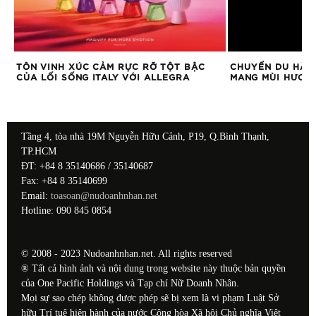
G
TÔN VINH XÚC CẢM RỰC RỠ TỘT BẬC
CHUYẾN DU HÀN
CỦA LỐI SỐNG ITALY VỚI ALLEGRA
MANG MÙI HƯƠNG
Tầng 4, tòa nhà 19M Nguyễn Hữu Cảnh, P19, Q.Bình Thạnh,
TP.HCM
ĐT: +84 8 35140686 / 35140687
Fax: +84 8 35140699
Email:
toasoan@nudoanhnhan.net
Hotline: 090 845 0854
© 2008 - 2023 Nudoanhnhan.net. All rights reserved
® Tất cả hình ảnh và nội dung trong website này thuộc bản quyền
của One Pacific Holdings và Tạp chí Nữ Doanh Nhân.
Mọi sự sao chép không được phép sẽ bị xem là vi phạm Luật Sở
hữu Trí tuệ hiện hành của nước Cộng hòa Xã hội Chủ nghĩa Việt