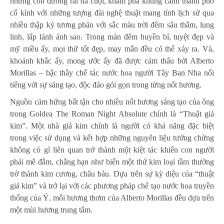
những con đường rải đá cuội, khám phá khung cảnh thành phố
cổ kính với những tượng đài nghệ thuật mang tính lịch sử qua
nhiều thập kỷ tương phản với sắc màu trời đêm sâu thẳm, lung
linh, lấp lánh ánh sao. Trong màn đêm huyền bí, tuyệt đẹp và
mỹ miều ấy, mọi thứ tốt đẹp, may mắn đều có thể xảy ra. Và,
khoảnh khắc ấy, mong ước ấy đã được cảm thấu bởi Alberto
Morillas – bậc thầy chế tác nước hoa người Tây Ban Nha nổi
tiếng với sự sáng tạo, độc đáo gói gọn trong từng nốt hương.
Nguồn cảm hứng bất tận cho nhiều nốt hương sáng tạo của ông
trong Goldea The Roman Night Absolute chính là “Thuật giả
kim”. Một nhà giả kim chính là người có khả năng đặc biệt
trong việc sử dụng và kết hợp những nguyên liệu tưởng chừng
không có gì liên quan trở thành một kiệt tác khiến con người
phải mê đắm, chẳng hạn như biến một thứ kim loại tầm thường
trở thành kim cương, châu báu. Dựa trên sự kỳ diệu của “thuật
giả kim” và trở lại với các phương pháp chế tạo nước hoa truyền
thống của Ý, mỗi hương thơm của Alberto Morillas đều dựa trên
một mùi hương trung tâm.