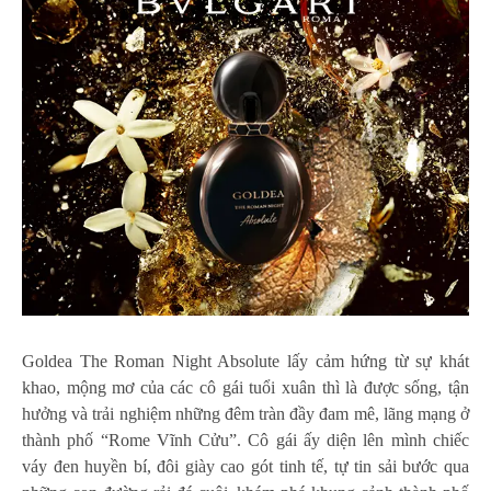
Goldea The Roman Night Absolute lấy cảm hứng từ sự khát
khao, mộng mơ của các cô gái tuổi xuân thì là được sống, tận
hưởng và trải nghiệm những đêm tràn đầy đam mê, lãng mạng ở
thành phố “Rome Vĩnh Cửu”. Cô gái ấy diện lên mình chiếc
váy đen huyền bí, đôi giày cao gót tinh tế, tự tin sải bước qua