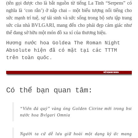
(tên gọi được cho là bắt nguồn từ tiếng La Tinh “Serpens” có
nghĩa là ‘con rắn’) ở nắp chai – một biểu tượng nổi tiếng cho
sức mạnh trí tuệ, sự tái sinh và sức sống trong bộ sưu tập trang
sức của nhà BVLGARI, mang đến cho phái đẹp cảm giác như
thể đang sở hữu một món đồ xa xỉ của thương hiệu.
Hương nước hoa Goldea The Roman Night
Absolute hiện đã có mặt tại các TTTM
trên toàn quốc.
Có thể bạn quan tâm:
“Viên đá quý” vàng óng Golden Citrine mới trong bst
nước hoa Bvlgari Omnia
Người ta cứ dễ lưu giữ hoài một dạng ký ức mang