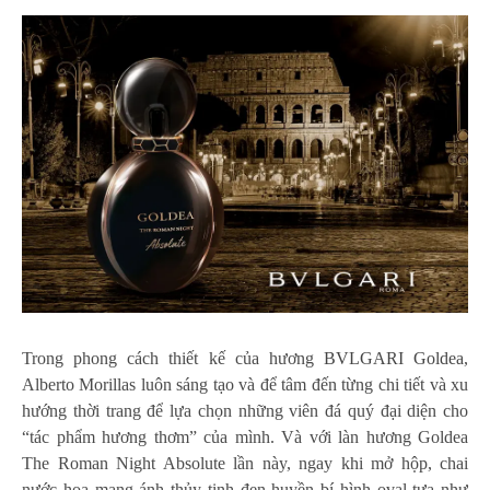
Trong phong cách thiết kế của hương
BVLGARI Goldea
,
Alberto Morillas luôn sáng tạo và để tâm đến từng chi tiết và xu
hướng thời trang để lựa chọn những viên đá quý đại diện cho
“tác phẩm hương thơm” của mình. Và với làn hương Goldea
The Roman Night Absolute lần này, ngay khi mở hộp, chai
nước hoa mang ánh thủy tinh đen huyền bí hình oval tựa như