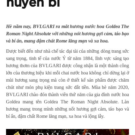
huyền bí
Hè năm nay,
BVLGARI ra mắt hương nước hoa Goldea The
Roman Night Absolut
e
với những nốt hương gợi cảm, táo bạo
và bí ẩn
, mang
đậm chất Rome lãng mạn
và
xa hoa.
Được biết đến như nhà chế tác đại tài của những dòng trang sức
sang trọng, tinh tế của nước Ý từ năm 1884, lĩnh vực sáng tạo
hương thơm của BVLGARI được công nhận là một thành công
lớn của thương hiệu khi mỗi chai nước hoa không chỉ dừng lại ở
mùi hương sang trọng mà còn ở thiết kế sản phẩm được chăm
chút như món phụ kiện trang sức đắt tiền. Mùa hè năm 2020,
BVLGARI chào đón thành viên thứ năm của gia đình nước hoa
Goldea mang tên Goldea The Roman Night Absolute. Làn
hương mang trong mình những nốt hương gợi cảm, táo bạo và
bí ẩn, đậm chất Rome lãng mạn, xa hoa và lộng lẫy.