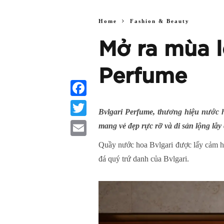
Home
Fashion & Beauty
Mở ra mùa l
Perfume
Facebook
Bvlgari Perfume, thương hiệu nước 
Twitter
mang vẻ đẹp rực rỡ và di sản lộng lẫ
Email
Quầy nước hoa Bvlgari được lấy cảm hứ
đá quý trứ danh của Bvlgari.