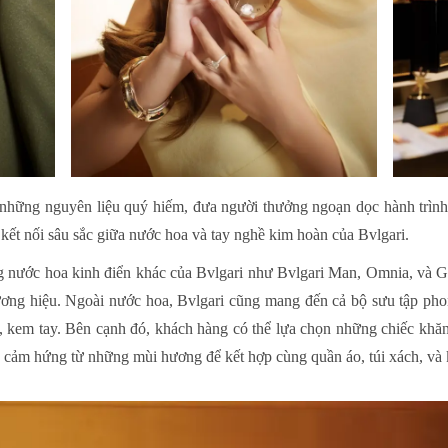
những nguyên liệu quý hiếm, đưa người thưởng ngoạn dọc hành trình
ự kết nối sâu sắc giữa nước hoa và tay nghề kim hoàn của Bvlgari.
nước hoa kinh điển khác của Bvlgari như Bvlgari Man, Omnia, và G
ương hiệu. Ngoài nước hoa, Bvlgari cũng mang đến cả bộ sưu tập phon
, kem tay. Bên cạnh đó, khách hàng có thể lựa chọn những chiếc khăn
ấy cảm hứng từ những mùi hương để kết hợp cùng quần áo, túi xách, và 