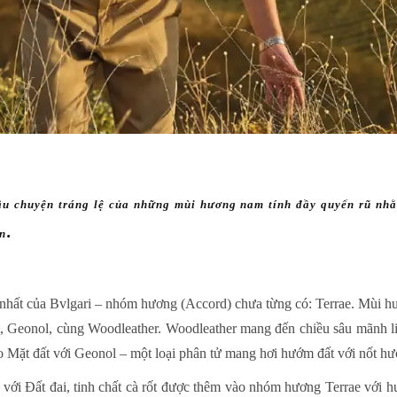
âu chuyện tráng lệ của những mùi hương nam tính đầy quyến rũ nh
.
ên
hất của Bvlgari – nhóm hương (Accord) chưa từng có: Terrae. Mùi hư
rốt, Geonol, cùng Woodleather. Woodleather mang đến chiều sâu mãnh l
o Mặt đất với Geonol – một loại phân tử mang hơi hướm đất với nốt 
 với Đất đai, tinh chất cà rốt được thêm vào nhóm hương Terrae với 