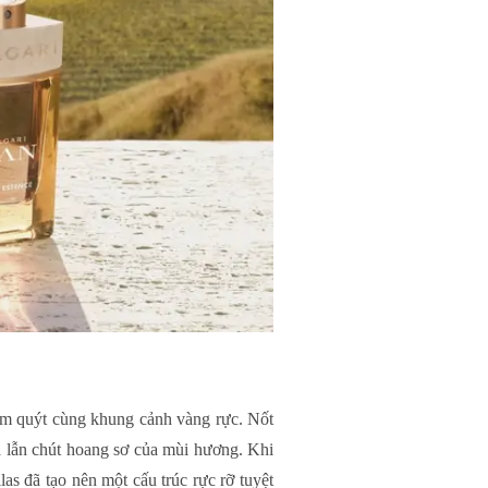
cam quýt cùng khung cảnh vàng rực. Nốt
đà lẫn chút hoang sơ của mùi hương. Khi
as đã tạo nên một cấu trúc rực rỡ tuyệt