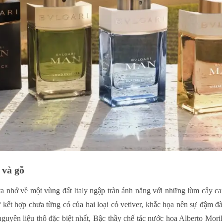
 và gỗ
 ta nhớ về một vùng đất Italy ngập tràn ánh nắng với những lùm cây 
 kết hợp chưa từng có của hai loại cỏ vetiver, khắc họa nên sự đậm 
yên liệu thô đặc biệt nhất, Bậc thầy chế tác nước hoa Alberto Morill