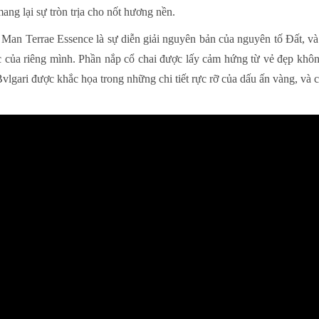
ang lại sự tròn trịa cho nốt hương nền.
i Man Terrae Essence là sự diễn giải nguyên bản của nguyên tố Đất, v
rúc của riêng mình. Phần nắp cổ chai được lấy cảm hứng từ vẻ đẹp khô
lgari được khắc họa trong những chi tiết rực rỡ của dấu ấn vàng, và c