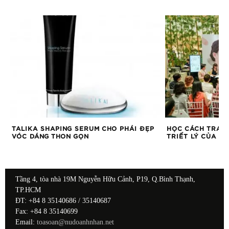
TALIKA SHAPING SERUM CHO PHÁI ĐẸP
HỌC CÁCH TRANG
ỀU
VÓC DÁNG THON GỌN
TRIẾT LÝ CỦA N
Tầng 4, tòa nhà 19M Nguyễn Hữu Cảnh, P19, Q.Bình Thạnh,
TP.HCM
ĐT: +84 8 35140686 / 35140687
Fax: +84 8 35140699
Email:
toasoan@nudoanhnhan.net