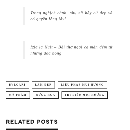
Trong nghịch cảnh, phụ nữ hãy cứ đẹp và
có quyền lộng lẫy!
Izia la Nuit – Bài thơ ngợi ca màn đêm từ
những đóa hồng
BVLGARI
LÀM ĐẸP
LIỆU PHÁP MÙI HƯƠNG
MỸ PHẨM
NƯỚC HOA
TRỊ LIỆU MÙI HƯƠNG
RELATED POSTS