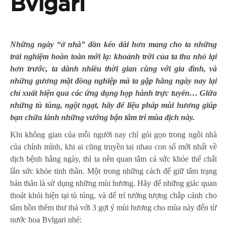
Bvlgari
Những ngày “ở nhà” dần kéo dài hơn mang cho ta những
trải nghiệm hoàn toàn mới lạ: khoảnh trời của ta thu nhỏ lại
hơn trước, ta dành nhiều thời gian cùng với gia đình, và
những gương mặt đồng nghiệp mà ta gặp hằng ngày nay lại
chỉ xuất hiện qua các ứng dụng họp hành trực tuyến…
Giữa
những tù túng, ngột ngạt, hãy để liệu pháp mùi hương giúp
bạn chữa lành những vướng bận tâm trí mùa dịch này.
Khi không gian của mỗi người nay chỉ gói gọn trong ngôi nhà
của chính mình, khi ai cũng truyền tai nhau con số mới nhất về
dịch bệnh hằng ngày, thì ta nên quan tâm cả sức khỏe thể chất
lần sức khỏe tinh thần. Một trong những cách để giữ tâm trạng
bản thân là sử dụng những mùi hương. Hãy để những giác quan
thoát khỏi hiện tại tù túng, và để trí tưởng tượng chắp cánh cho
tâm hồn thêm thư thả với 3 gợi ý mùi hương cho mùa này đến từ
nước hoa Bvlgari nhé: