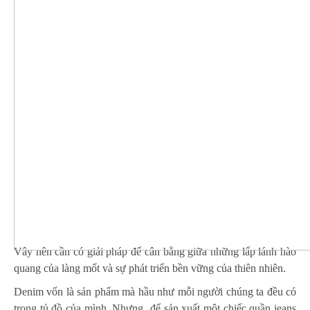
Vây nên cần có giải pháp để cân bằng giữa những lấp lánh hào
quang của làng mốt và sự phát triển bền vững của thiên nhiên.
Denim vốn là sản phẩm mà hầu như mỗi người chúng ta đều có
trong tủ đồ của mình. Nhưng để sản xuất một chiếc quần jeans