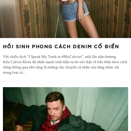
HỒI SINH PHONG CÁCH DENIM CỔ ĐIỂN
Với chiến dịch “I Speak My Truth in #MyCalvins”, một lần nữa thương
hiệu Calvin Klein đã nhấn mạnh tinh thần tự do nói thật về bản thân theo cách
riêng thông qua nền tảng là những câu chuyện cá nhân của từng nhân vật
trong loạt cá
...