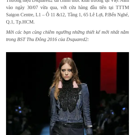
Thương hiệu Dsquared2 đã chính thức khai trương tại Việt Nam
vào ngày 30/07 vừa qua, với cửa hàng đầu tiên tại TTTM
Saigon Centre, L1 – Ô 11 &12, Tầng 1, 65 Lê Lợi, P.Bến Nghé,
Q.1, Tp.HCM.
Mời các bạn cùng chiêm ngưỡng những thiết kế mới nhất nằm
trong BST Thu Đông 2016 của Dsquared2: