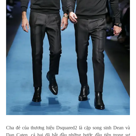
Cha đẻ của thương hiệu Dsquared2 là cặp song sinh Dean và
Dan Caten, cả hai đã bắt đầu những bước đầu tiên trong sự