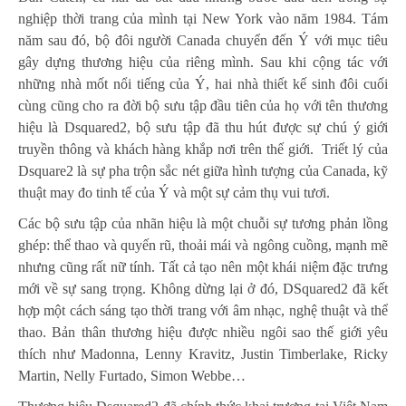
nghiệp thời trang của mình tại New York vào năm 1984. Tám
năm sau đó, bộ đôi người Canada chuyển đến Ý với mục tiêu
gây dựng thương hiệu của riêng mình. Sau khi cộng tác với
những nhà mốt nổi tiếng của Ý, hai nhà thiết kế sinh đôi cuối
cùng cũng cho ra đời bộ sưu tập đầu tiên của họ với tên thương
hiệu là Dsquared2, bộ sưu tập đã thu hút được sự chú ý giới
truyền thông và khách hàng khắp nơi trên thế giới. Triết lý của
Dsquare2 là sự pha trộn sắc nét giữa hình tượng của Canada, kỹ
thuật may đo tinh tế của Ý và một sự cảm thụ vui tươi.
Các bộ sưu tập của nhãn hiệu là một chuỗi sự tương phản lồng
ghép: thể thao và quyến rũ, thoải mái và ngông cuồng, mạnh mẽ
nhưng cũng rất nữ tính. Tất cả tạo nên một khái niệm đặc trưng
mới về sự sang trọng. Không dừng lại ở đó, DSquared2 đã kết
hợp một cách sáng tạo thời trang với âm nhạc, nghệ thuật và thể
thao. Bản thân thương hiệu được nhiều ngôi sao thế giới yêu
thích như Madonna, Lenny Kravitz, Justin Timberlake, Ricky
Martin, Nelly Furtado, Simon Webbe…