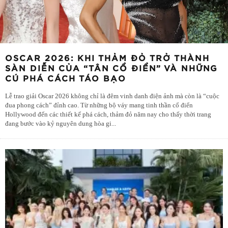
OSCAR 2026: KHI THẢM ĐỎ TRỞ THÀNH
SÀN DIỄN CỦA “TÂN CỔ ĐIỂN” VÀ NHỮNG
CÚ PHÁ CÁCH TÁO BẠO
Lễ trao giải Oscar 2026 không chỉ là đêm vinh danh điện ảnh mà còn là “cuộc
đua phong cách” đỉnh cao. Từ những bộ váy mang tinh thần cổ điển
Hollywood đến các thiết kế phá cách, thảm đỏ năm nay cho thấy thời trang
đang bước vào kỷ nguyên dung hòa gi
...