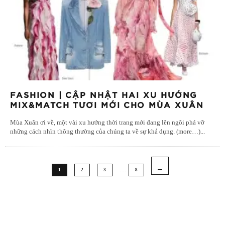
FASHION | CẬP NHẬT HAI XU HƯỚNG
MIX&MATCH TƯƠI MỚI CHO MÙA XUÂN
Mùa Xuân ơi về, một vài xu hướng thời trang mới đang lên ngôi phá vỡ
những cách nhìn thông thường của chúng ta về sự khả dụng. (more…)
...
…
1
2
3
8