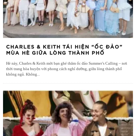
CHARLES & KEITH TÁI HIỆN “ỐC ĐẢO”
MÙA HÈ GIỮA LÒNG THÀNH PHỐ
Hè này, Charles & Keith mời bạn ghé thăm ốc đảo Summer’s Calling – nơi
thời trang hòa huyện với phong cách nghỉ dưỡng, giữa lòng thành phố
không ngủ. Không
...