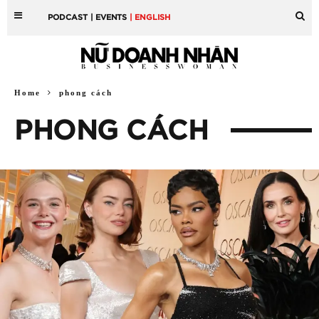
PODCAST
| EVENTS
| ENGLISH
Home
phong cách
PHONG CÁCH