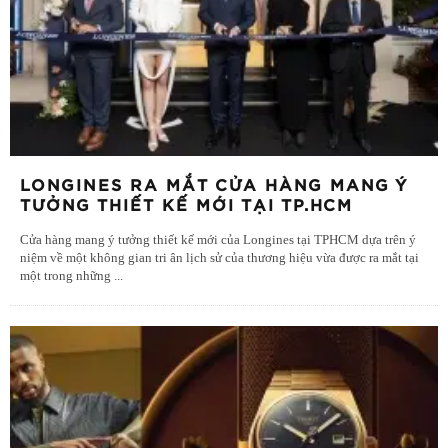
LONGINES RA MẮT CỬA HÀNG MANG Ý
TƯỞNG THIẾT KẾ MỚI TẠI TP.HCM
Cửa hàng mang ý tưởng thiết kế mới của Longines tại TPHCM dựa trên ý
niệm về một không gian tri ân lịch sử của thương hiệu vừa được ra mắt tại
một trong những
...