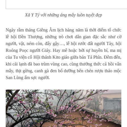
Xã Y Tý với những áng mây luồn tuyệt đẹp
Ngày rằm tháng Giêng Âm lịch hàng năm là thời điểm tổ chức
lễ hội Đền Thượng, những trò chơi dân gian đặc sắc như cờ
người, vật, ném còn, đẩy gậy…, lễ hội rước đất người Tày, hội
Roóng Poọc người Giáy. Hay mê hoặc bởi sự huyền bí, ma mị
của Tu viện cổ Hội thánh Kito giáo giữa bản Tả Phìn. Đêm đến,
khi cái lạnh đã bao trùm vùng cao, cùng thưởng thức cá hồi vân
mây, thịt gừng, canh gà đen bổ dưỡng bên chén rượu thảo mộc
San Lùng ấm sực người.