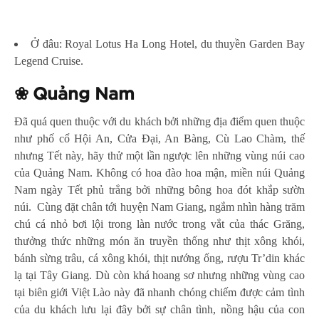
Ở đâu: Royal Lotus Ha Long Hotel, du thuyền Garden Bay
Legend Cruise.
❀
Quảng Nam
Đã quá quen thuộc với du khách bởi những địa điểm quen thuộc
như phố cổ Hội An, Cửa Đại, An Bàng, Cù Lao Chàm, thế
nhưng Tết này, hãy thử một lần ngược lên những vùng núi cao
của Quảng Nam. Không có hoa đào hoa mận, miền núi Quảng
Nam ngày Tết phủ trắng bởi những bông hoa đót khắp sườn
núi. Cùng đặt chân tới huyện Nam Giang, ngắm nhìn hàng trăm
chú cá nhỏ bơi lội trong làn nước trong vắt của thác Grăng,
thưởng thức những món ăn truyền thống như thịt xông khói,
bánh sừng trâu, cá xông khói, thịt nướng ống, rượu Tr’din khác
lạ tại Tây Giang. Dù còn khá hoang sơ nhưng những vùng cao
tại biên giới Việt Lào này đã nhanh chóng chiếm được cảm tình
của du khách lưu lại đây bởi sự chân tình, nồng hậu của con