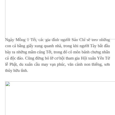
Ngày Mồng 1 Tết, các gia đình người Sán Chỉ sẽ treo những
con cá bằng giấy xung quanh nhà, trong khi người Tày bắt đầu
bày ra những mâm cúng Tết, trong đó có món bánh chưng nhân
cá độc đáo. Cũng đừng bỏ lỡ cơ hội tham gia Hội xuân Yên Tử
lễ Phật, du xuân cầu may vạn phúc, vãn cảnh non thiêng, sơn
thủy hữu tình.