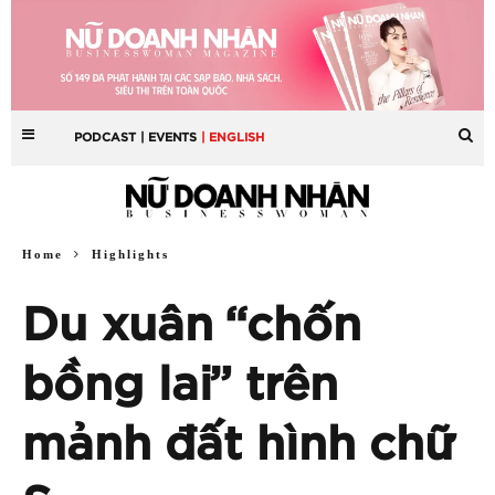
PODCAST
| EVENTS
| ENGLISH
Home
Highlights
Du xuân “chốn
bồng lai” trên
mảnh đất hình chữ