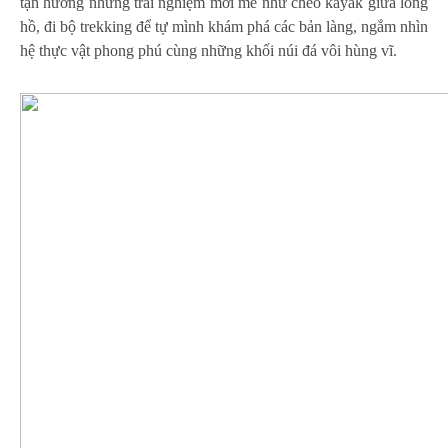
tận hưởng những trải nghiệm mới mẻ như chèo kayak giữa lòng
hồ, đi bộ trekking để tự mình khám phá các bản làng, ngắm nhìn
hệ thực vật phong phú cùng những khối núi đá vôi hùng vĩ.