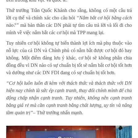
Thứ trưởng Trần Quốc Khánh cho rằng, không có một câu trả
lời cụ thể và chính xác cho câu hỏi
“Nắm bắt cơ hội bằng cách
nào?”
mà bản thân các DN phải tự tìm câu trả lời và lối đi cho
mình về việc nắm bắt các cơ hội mà TPP mang lại.
Tuy nhiên cơ hội không tự biến thành lợi ích mà phụ thuộc vào
nỗ lực của cả DN và Chính phủ có nắm bắt được cơ hội đó hay
không. Một điểm đáng lưu ý khác, cơ hội sẽ không phân chia
đồng đều vì DN nào có sự chuẩn bị tốt sẽ nắm bắt cơ hội tốt hơn
và dường như các DN FDI đang có sự chuẩn bị tốt hơn.
“Cơ hội luôn luôn đi kèm với thách thức và thách thức với DN
hiện nay chính là sức ép cạnh tranh, thay đổi chính mình để chủ
động chấp nhận cạnh tranh. Tuy nhiên, không nên cạnh tranh
bằng giá rẻ mà cần cạnh tranh bằng chất lượng, uy tín và nâng
tầm quản trị”
– Thứ trưởng nhấn mạnh.