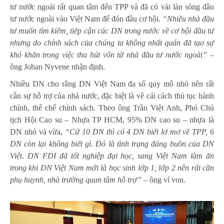
tư nước ngoài rất quan tâm đến TPP và đã có vài làn sóng đầu
tư nước ngoài vào Việt Nam để đón đầu cơ hội.
“Nhiều nhà đầu
tư muốn tìm kiếm, tiếp cận các DN trong nước về cơ hội đầu tư
nhưng do chính sách của chúng ta không nhất quán đã tạo sự
khó khăn trong việc thu hút vốn từ nhà đầu tư nước ngoài”
–
ông Johan Nyvene nhận định.
Nhiều DN cho rằng DN Việt Nam đa số quy mô nhỏ nên rất
cần sự hỗ trợ của nhà nước, đặc biệt là về cải cách thủ tục hành
chính, thể chế chính sách. Theo ông Trần Việt Anh, Phó Chủ
tịch Hội Cao su – Nhựa TP HCM, 95% DN cao su – nhựa là
DN nhỏ và vừa,
“Cứ 10 DN thì có 4 DN biết lơ mơ về TPP, 6
DN còn lại không biết gì. Đó là tình trạng đáng buồn của DN
Việt. DN FDI đã tốt nghiệp đại học, sang Việt Nam làm ăn
trong khi DN Việt Nam mới là học sinh lớp 1, lớp 2 nên rất cần
phụ huynh, nhà trường quan tâm hỗ trợ”
– ông ví von.