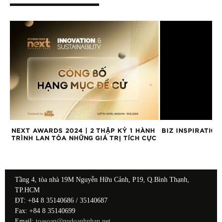
NEXT AWARDS 2024 | 2 THẬP KỶ 1 HÀNH
BIZ INSPIRATION
TRÌNH LAN TỎA NHỮNG GIÁ TRỊ TÍCH CỰC
Tầng 4, tòa nhà 19M Nguyễn Hữu Cảnh, P19, Q.Bình Thạnh,
TP.HCM
ĐT: +84 8 35140686 / 35140687
Fax: +84 8 35140699
Email:
toasoan@nudoanhnhan.net