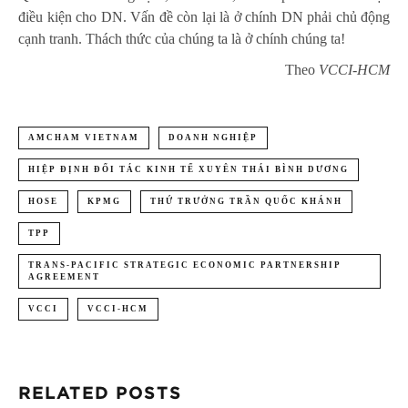
điều kiện cho DN. Vấn đề còn lại là ở chính DN phải chủ động
cạnh tranh. Thách thức của chúng ta là ở chính chúng ta!
Theo
VCCI-HCM
AMCHAM VIETNAM
DOANH NGHIỆP
HIỆP ĐỊNH ĐỐI TÁC KINH TẾ XUYÊN THÁI BÌNH DƯƠNG
HOSE
KPMG
THỨ TRƯỞNG TRẦN QUỐC KHÁNH
TPP
TRANS-PACIFIC STRATEGIC ECONOMIC PARTNERSHIP
AGREEMENT
VCCI
VCCI-HCM
RELATED POSTS