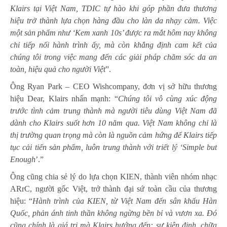
Klairs tại Việt Nam, TDIC tự hào khi góp phần đưa thương
hiệu trở thành lựa chọn hàng đầu cho làn da nhạy cảm. Việc
một sản phẩm như ‘Kem xanh 10s’ được ra mắt hôm nay không
chỉ tiếp nối hành trình ấy, mà còn khẳng định cam kết của
chúng tôi trong việc mang đến các giải pháp chăm sóc da an
toàn, hiệu quả cho người Việt
”.
Ông Ryan Park – CEO Wishcompany, đơn vị sở hữu thương
hiệu Dear, Klairs nhấn mạnh: “
Chúng tôi vô cùng xúc động
trước tình cảm trung thành mà người tiêu dùng Việt Nam đã
dành cho Klairs suốt hơn 10 năm qua. Việt Nam không chỉ là
thị trường quan trọng mà còn là nguồn cảm hứng để Klairs tiếp
tục cải tiến sản phẩm, luôn trung thành với triết lý ‘Simple but
Enough
’.”
Ông cũng chia sẻ lý do lựa chọn KIEN, thành viên nhóm nhạc
ARrC, người gốc Việt, trở thành đại sứ toàn cầu của thương
hiệu: “
Hành trình của KIEN, từ Việt Nam đến sân khấu Hàn
Quốc, phản ánh tinh thần không ngừng bền bỉ và vươn xa. Đó
cũng chính là giá trị mà Klairs hướng đến: sự kiên định, chữa