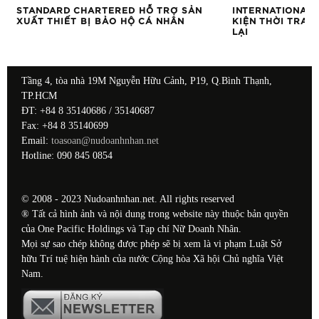
A
STANDARD CHARTERED HỖ TRỢ SẢN
INTERNATIONAL 
HỆ
XUẤT THIẾT BỊ BẢO HỘ CÁ NHÂN
KIỆN THỜI TRAN
LẠI
Tầng 4, tòa nhà 19M Nguyễn Hữu Cảnh, P19, Q.Bình Thạnh,
TP.HCM
ĐT: +84 8 35140686 / 35140687
Fax: +84 8 35140699
Email:
toasoan@nudoanhnhan.net
Hotline: 090 845 0854
© 2008 - 2023 Nudoanhnhan.net. All rights reserved
® Tất cả hình ảnh và nội dung trong website này thuộc bản quyền
của One Pacific Holdings và Tạp chí Nữ Doanh Nhân.
Mọi sự sao chép không được phép sẽ bị xem là vi phạm Luật Sở
hữu Trí tuệ hiện hành của nước Cộng hòa Xã hội Chủ nghĩa Việt
Nam.