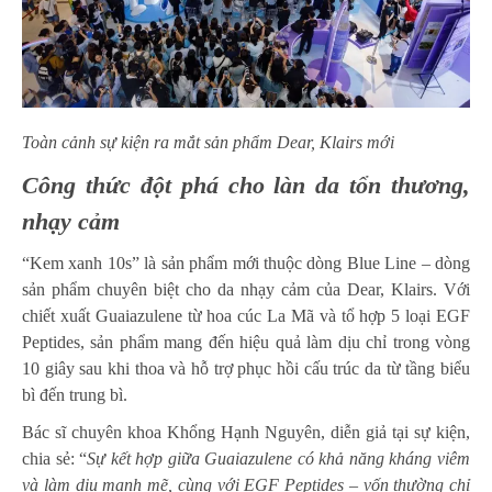
Toàn cảnh sự kiện ra mắt sản phẩm Dear, Klairs mới
Công thức đột phá cho làn da tổn thương,
nhạy cảm
“Kem xanh 10s” là sản phẩm mới thuộc dòng Blue Line – dòng
sản phẩm chuyên biệt cho da nhạy cảm của Dear, Klairs. Với
chiết xuất Guaiazulene từ hoa cúc La Mã và tổ hợp 5 loại EGF
Peptides, sản phẩm mang đến hiệu quả làm dịu chỉ trong vòng
10 giây sau khi thoa và hỗ trợ phục hồi cấu trúc da từ tầng biểu
bì đến trung bì.
Bác sĩ chuyên khoa Khổng Hạnh Nguyên, diễn giả tại sự kiện,
chia sẻ: “
Sự kết hợp giữa Guaiazulene có khả năng kháng viêm
và làm dịu mạnh mẽ, cùng với EGF Peptides – vốn thường chỉ