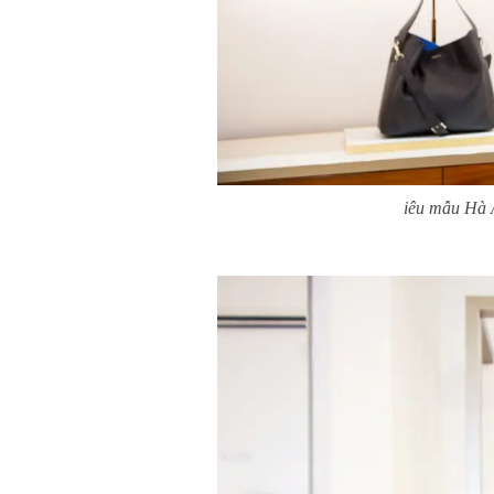
iêu mẫu Hà A