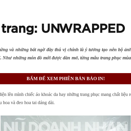
i trang: UNWRAPPED
ứng và những bất ngờ đầy thú vị chính là ý tưởng tạo nên bộ ả
17. Như những món đồ mới được dần mở, từng mẫu trang phục mù
BẤM ĐỂ XEM PHIÊN BẢN BÁO IN!
iện lên mình chiếc áo khoác da hay những trang phục mang chất liệu r
 hoa và đeo hoa tai dáng dài.