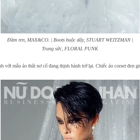
Đầm ren, MAX&CO. | Boots buộc dây, STUART WEITZMAN |
Trang sức, FLORAL PUNK
h với mẫu áo thắt nơ cổ đang thịnh hành trở lại. Chiếc áo corset đen g