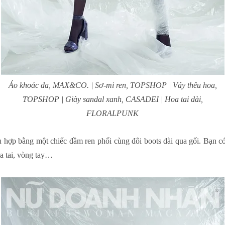
Áo khoác da, MAX&CO. | Sơ-mi ren, TOPSHOP | Váy thêu hoa,
TOPSHOP | Giày sandal xanh, CASADEI | Hoa tai dài,
FLORALPUNK
ù hợp bằng một chiếc đầm ren phối cùng đôi boots dài qua gối. Bạn có
oa tai, vòng tay…