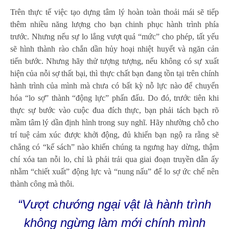
Trên thực tế việc tạo dựng tâm lý hoàn toàn thoải mái sẽ tiếp
thêm nhiều năng lượng cho bạn chinh phục hành trình phía
trước. Nhưng nếu sự lo lắng vượt quá “mức” cho phép, tất yếu
sẽ hình thành rào chắn dần hủy hoại nhiệt huyết và ngăn cản
tiến bước. Nhưng hãy thử tượng tượng, nếu không có sự xuất
hiện của nỗi sợ thất bại, thì thực chất bạn đang tồn tại trên chính
hành trình của mình mà chưa có bất kỳ nỗ lực nào để chuyển
hóa “lo sợ” thành “động lực” phấn đấu. Do đó, trước tiên khi
thực sự bước vào cuộc đua đích thực, bạn phải tách bạch rõ
mầm tâm lý dần định hình trong suy nghĩ. Hãy nhường chỗ cho
trí tuệ cảm xúc được khởi động, đủ khiến bạn ngộ ra rằng sẽ
chẳng có “kế sách” nào khiến chúng ta ngưng hay dừng, thậm
chí xóa tan nỗi lo, chỉ là phải trải qua giai đoạn truyền dẫn ấy
nhằm “chiết xuất” động lực và “nung nấu” để lo sợ ức chế nên
thành công mà thôi.
“Vượt chướng ngại vật là hành trình
không ngừng làm mới chính mình