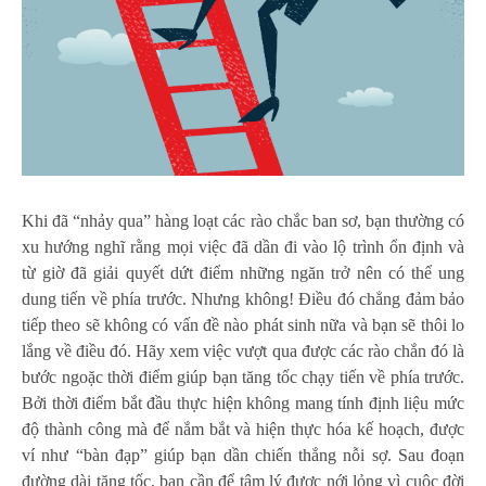
Khi đã “nhảy qua” hàng loạt các rào chắc ban sơ, bạn thường có
xu hướng nghĩ rằng mọi việc đã dần đi vào lộ trình ổn định và
từ giờ đã giải quyết dứt điểm những ngăn trở nên có thể ung
dung tiến về phía trước. Nhưng không! Điều đó chẳng đảm bảo
tiếp theo sẽ không có vấn đề nào phát sinh nữa và bạn sẽ thôi lo
lắng về điều đó. Hãy xem việc vượt qua được các rào chắn đó là
bước ngoặc thời điểm giúp bạn tăng tốc chạy tiến về phía trước.
Bởi thời điểm bắt đầu thực hiện không mang tính định liệu mức
độ thành công mà để nắm bắt và hiện thực hóa kế hoạch, được
ví như “bàn đạp” giúp bạn dần chiến thắng nỗi sợ. Sau đoạn
đường dài tăng tốc, bạn cần để tâm lý được nới lỏng vì cuộc đời