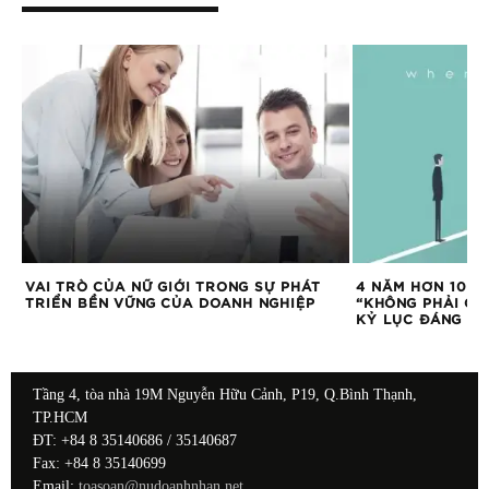
ÓA
VAI TRÒ CỦA NỮ GIỚI TRONG SỰ PHÁT
4 NĂM HƠN 10 LẦ
TRIỂN BỀN VỮNG CỦA DOANH NGHIỆP
“KHÔNG PHẢI CÔN
KỶ LỤC ĐÁNG B
Tầng 4, tòa nhà 19M Nguyễn Hữu Cảnh, P19, Q.Bình Thạnh,
TP.HCM
ĐT: +84 8 35140686 / 35140687
Fax: +84 8 35140699
Email:
toasoan@nudoanhnhan.net