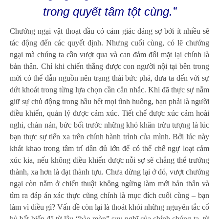
trong quyết tâm tột cùng.”
Chướng ngại vật thoạt đầu có cảm giác đáng sợ bởi ít nhiều sẽ
tác động đến các quyết định. Nhưng cuối cùng, có lẽ chướng
ngại mà chúng ta cần vượt qua và can đảm đối mặt lại chính là
bản thân. Chỉ khi chiến thắng được con người nội tại bên trong
mới có thể dẫn nguồn nên trạng thái bức phá, đưa ta đến với sự
dứt khoát trong từng lựa chọn cần cân nhắc. Khi đã thực sự nắm
giữ sự chủ động trong hầu hết mọi tình huống, bạn phải là người
điều khiển, quản lý được cảm xúc. Tiết chế được xúc cảm hoài
nghi, chán nản, bức bối trước những khó khăn trừu tượng là lúc
bạn thực sự tiến xa trên chính hành trình của mình. Bởi lúc này
khát khao trong tâm trí dần đủ lớn để có thể chế ngự loạt cảm
xúc kia, nếu không điều khiển được nỗi sợ sẽ chẳng thể trưởng
thành, xa hơn là đạt thành tựu. Chưa dừng lại ở đó, vượt chướng
ngại còn nằm ở chiến thuật không ngừng làm mới bản thân và
tìm ra đáp án xác thực cũng chính là mục đích cuối cùng – bạn
làm vì điều gì? Vấn đề còn lại là thoát khỏi những nguyên tắc cố
hủ bất biến đã từ lâu “bào mòn” suy nghĩ của chính chúng ta, từ