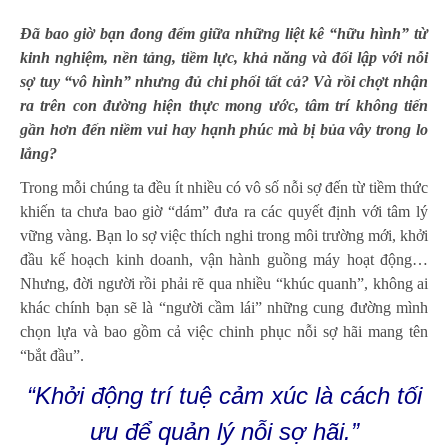
Đã bao giờ bạn đong đếm giữa những liệt kê “hữu hình” từ
kinh nghiệm, nền tảng, tiềm lực, khả năng và đối lập với nỗi
sợ tuy “vô hình” nhưng đủ chi phối tất cả? Và rồi chợt nhận
ra trên con đường hiện thực mong ước, tâm trí không tiến
gần hơn đến niềm vui hay hạnh phúc mà bị bủa vây trong lo
lắng?
Trong mỗi chúng ta đều ít nhiều có vô số nỗi sợ đến từ tiềm thức
khiến ta chưa bao giờ “dám” đưa ra các quyết định với tâm lý
vững vàng. Bạn lo sợ việc thích nghi trong môi trường mới, khởi
đầu kế hoạch kinh doanh, vận hành guồng máy hoạt động…
Nhưng, đời người rồi phải rẽ qua nhiều “khúc quanh”, không ai
khác chính bạn sẽ là “người cầm lái” những cung đường mình
chọn lựa và bao gồm cả việc chinh phục nỗi sợ hãi mang tên
“bắt đầu”.
“Khởi động trí tuệ cảm xúc là cách tối
ưu để quản lý nỗi sợ hãi.”