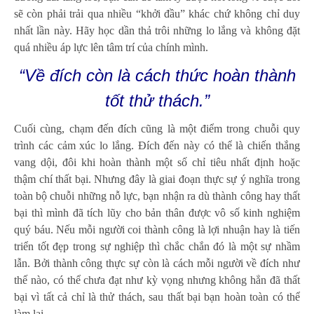
sẽ còn phải trải qua nhiều “khởi đầu” khác chứ không chỉ duy
nhất lần này. Hãy học dần thả trôi những lo lắng và không đặt
quá nhiều áp lực lên tâm trí của chính mình.
“Về đích còn là cách thức hoàn thành
tốt thử thách.”
Cuối cùng, chạm đến đích cũng là một điểm trong chuỗi quy
trình các cảm xúc lo lắng. Đích đến này có thể là chiến thắng
vang dội, đôi khi hoàn thành một số chỉ tiêu nhất định hoặc
thậm chí thất bại. Nhưng đây là giai đoạn thực sự ý nghĩa trong
toàn bộ chuỗi những nỗ lực, bạn nhận ra dù thành công hay thất
bại thì mình đã tích lũy cho bản thân được vô số kinh nghiệm
quý báu. Nếu mỗi người coi thành công là lợi nhuận hay là tiến
triển tốt đẹp trong sự nghiệp thì chắc chắn đó là một sự nhầm
lẫn. Bởi thành công thực sự còn là cách mỗi người về đích như
thế nào, có thể chưa đạt như kỳ vọng nhưng không hẳn đã thất
bại vì tất cả chỉ là thử thách, sau thất bại bạn hoàn toàn có thể
làm lại.