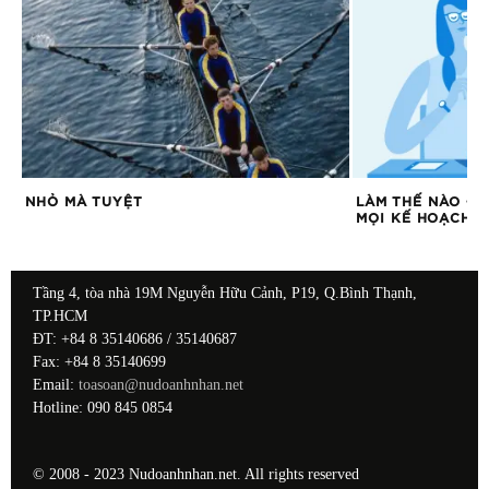
NHỎ MÀ TUYỆT
LÀM THẾ NÀO ĐỂ
MỌI KẾ HOẠCH C
Tầng 4, tòa nhà 19M Nguyễn Hữu Cảnh, P19, Q.Bình Thạnh,
TP.HCM
ĐT: +84 8 35140686 / 35140687
Fax: +84 8 35140699
Email:
toasoan@nudoanhnhan.net
Hotline: 090 845 0854
© 2008 - 2023 Nudoanhnhan.net. All rights reserved