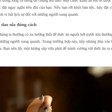
n trong lòng và đừng để chúng lên bàn! Một chiếc khăn ăn lớn sẽ được g
đặt ngay ngắn trên đùi của bạn. Nếu bạn rời khỏi bàn tiệc, hãy đặt c
nh vi bất lịch sự đối với những người xung quanh.
 dao nĩa đúng cách
úng ta thường có xu hướng thổi để thức ăn nguội bớt trước khi thưởn
 những người xung quanh. Trong trường hợp này, hãy nhúng thìa vào b
a. Bạn nên lấy một lượng súp vừa phải để tránh vương vãi thức ăn ra