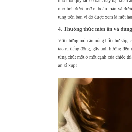
nhớ một quy tắc cơ bản: hãy đặt khăn ă
nhỏ hơn được mở ra hoàn toàn và được 
tung trên bàn vì đó được xem là một hà
4. Thưởng thức món ăn và dùng
Với những món ăn nóng hổi như súp, ch
tạo ra tiếng động, gây ảnh hưởng đến
từng chút một ở một cạnh của chiếc thì
ăn xì xụp!