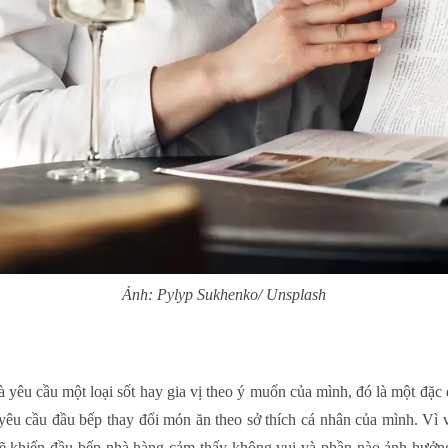
Ảnh: Pylyp Sukhenko/ Unsplash
à yêu cầu một loại sốt hay gia vị theo ý muốn của mình, đó là một đặ
yêu cầu đầu bếp thay đổi món ăn theo sở thích cá nhân của mình. Vì
 sẽ khiến đầu bếp nhà hàng cảm thấy không vui và phần nào ảnh hưởn