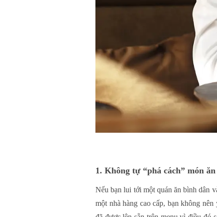
1. Không tự “phá cách” món ăn
Nếu bạn lui tới một quán ăn bình dân v
một nhà hàng cao cấp, bạn không nên 
đã được lên sẵn trên menu vì điều đó