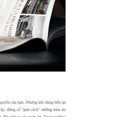
c quyền của bạn. Nhưng khi dùng bữa tại
 vậy, đừng cố “phá cách” những món ăn
g đến mùi vị của món ăn. Trong trường