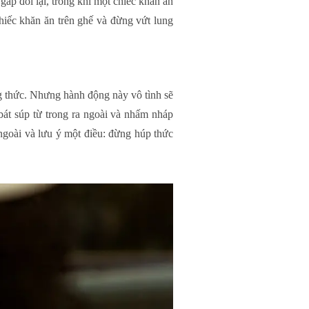
ấp đôi lại, trong khi một chiếc khăn ăn
hiếc khăn ăn trên ghế và đừng vứt lung
g thức. Nhưng hành động này vô tình sẽ
át súp từ trong ra ngoài và nhấm nháp
 ngoài và lưu ý một điều: đừng húp thức