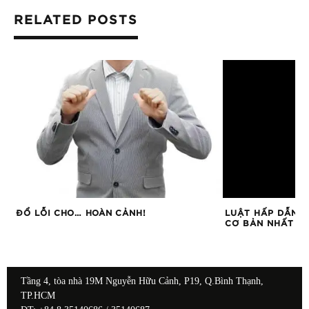
RELATED POSTS
ẮM
ĐỔ LỖI CHO… HOÀN CẢNH!
LUẬT HẤP DẪN L
CƠ BẢN NHẤT CH
Tầng 4, tòa nhà 19M Nguyễn Hữu Cảnh, P19, Q.Bình Thạnh,
TP.HCM