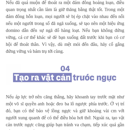
Nếu đã quá muộn để thoát ra một đám đông hoảng loạn, điều
quan trọng nhất cần làm là giữ thăng bằng thật tốt. Trong một
đám đông hỗn loạn, mọi người sẽ bị ép chặt vào nhau đến nỗi
nếu một người trong số đã ngã xuống, sẽ tạo nên một hiệu ứng
domino dẫn đến sự ngã đổ hàng loạt. Nếu bạn không đứng
vững, cá cơ thể khác sẽ đè bạn xuống đất trước khi bạn có cơ
hội để thoát thân. Vì vậy, dù mệt mỏi đến đâu, hãy cố gắng
đứng vững và bám trụ tới cùng.
Nếu áp lực trở nên căng thẳng, hãy khoanh tay trước mặt như
một võ sĩ quyền anh hoặc đeo ba lô ngược phía trước. Ở vị trí
đó, bạn có thể bảo vệ lồng ngực và giữ khoảng vài cm với
người xung quanh để có thể điều hòa hơi thở. Ngoài ra, tạo vật
cản trước ngực cũng giúp bạn tránh va chạm, tiếp xúc quá gần