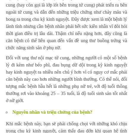
cung (hay còn gọi là lớp lót bên trong tử cung) phát triển ra bên
ngoài tử cung và dẫn đến những triệu chứng như chảy máu và
bong ra trong chu kỳ kinh nguyệt. Đây được xem là một bệnh lý
lành tính nhưng cần bệnh nhân phải hết sức kiên nhẫn vì đòi hỏi
thời gian điều trị lâu dài. Thậm chí nếu nặng hơn, đây cũng là
căn bệnh có thể liên quan đến vấn đề ung thư buồng trứng và
chức năng sinh sản ở phụ nữ.
Đối với ung thư nội mạc tử cung, những người có một số bệnh
lý đi kèm như béo phì, đau bụng dữ dội trong kỳ kinh nguyệt
hay kinh nguyệt ra nhiều nên chú ý hơn vì có nguy cơ mắc phải
căn bệnh này cao hơn những người bình thường. Có thể nói, đối
tượng mắc bệnh hầu hết là những phụ nữ trẻ, với độ tuổi thông
thường rơi vào khoảng 25 – 35 tuổi, là độ tuổi sinh sản tốt nhất
ở nữ giới.
Nguyên nhân và triệu chứng của bệnh?
Khi mắc bệnh này, bạn sẽ phải chống chọi với những khó chịu
trong chu kỳ kinh nguyệt, cảm thấy đau đớn khi quan hệ tình