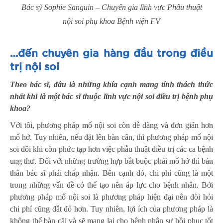
Bác sỹ Sophie Sanguin – Chuyên gia lĩnh vực Phẫu thuật
nội soi phụ khoa Bệnh viện FV
…đến chuyên gia hàng đầu trong điều
trị nội soi
Theo bác sĩ, đâu là những khía cạnh mang tính thách thức
nhất khi là một bác sĩ thuộc lĩnh vực nội soi điều trị bệnh phụ
khoa?
Với tôi, phương pháp mổ nội soi còn dễ dàng và đơn giản hơn
mổ hở. Tuy nhiên, nếu đặt lên bàn cân, thì phương pháp mổ nội
soi đôi khi còn phức tạp hơn việc phẫu thuật điều trị các ca bệnh
ung thư. Đối với những trường hợp bắt buộc phải mổ hở thì bản
thân bác sĩ phải chấp nhận. Bên cạnh đó, chi phí cũng là một
trong những vấn đề có thể tạo nên áp lực cho bệnh nhân. Bởi
phương pháp mổ nội soi là phương pháp hiện đại nên đòi hỏi
chi phí cũng đắt đỏ hơn. Tuy nhiên, lợi ích của phương pháp là
không thể bàn cãi và sẽ mang lại cho bệnh nhân sự hồi phục tốt