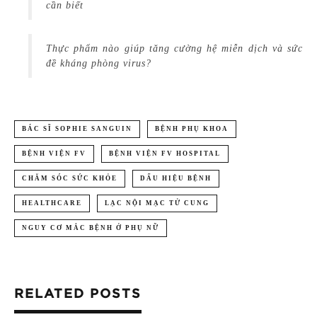
cần biết
Thực phẩm nào giúp tăng cường hệ miễn dịch và sức
đề kháng phòng virus?
BÁC SĨ SOPHIE SANGUIN
BỆNH PHỤ KHOA
BỆNH VIỆN FV
BỆNH VIỆN FV HOSPITAL
CHĂM SÓC SỨC KHỎE
DẤU HIỆU BỆNH
HEALTHCARE
LẠC NỘI MẠC TỬ CUNG
NGUY CƠ MẮC BỆNH Ở PHỤ NỮ
RELATED POSTS