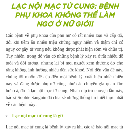
LẠC NỘI MẠC TỬ CUNG: BỆNH
PHỤ KHOA KHÔNG THỂ LÀM
NGƠ Ở NỮ GIỚI!
Các bệnh về phụ khoa của phụ nữ có rất nhiều loại và cấp độ,
đôi khi tiềm ẩn nhiều triệu chứng nguy hiểm và thậm chí có
nguy cơ gây tử vong nếu không được phát hiện sớm và chữa trị.
Tuy nhiên, trong đó vẫn có những bệnh lý xảy ra ở rất nhiều độ
tuổi và đối tượng, nhưng lại bị mọi người xem thường do cho
rằng không ảnh hưởng nhiều đến sức khoẻ. Nói đến vấn đề này,
chúng tôi muốn đề cập đến một bệnh lý xuất hiện nhiều hiện
nay và đang được phụ nữ cũng như các chuyên gia quan tâm
hơn cả, đó là lạc nội mạc tử cung. Nhân dịp trò chuyện lần này,
bác sĩ Sophie Sanguin đã chia sẻ những thông tin thiết thực nhất
về căn bệnh này:
Lạc nội mạc tử cung là
gì?
Lạc nội mạc tử cung là bệnh lý xảy ra khi các tế bào nội mạc tử