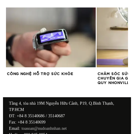
3
CÔNG NGHỆ HỖ TRỢ SỨC KHỎE
CHĂM SÓC SỨC 
CHUYÊN GIA GYP
QUY NHONVILLA
Tầng 4, tòa nhà 19M Nguyễn Hữu Cảnh, P19, Q.Bình Thạnh,
TP.HCM
ĐT: +84 8 35140686 / 35140687
Fax: +84 8 35140699
Email:
toasoan@nudoanhnhan.net