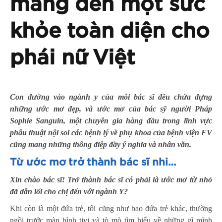
mang đến một sức
khỏe toàn diện cho
phái nữ Việt
Con đường vào ngành y của mỗi bác sĩ đều chứa đựng
những ước mơ đẹp, và ước mơ của bác sỹ người Pháp
Sophie Sanguin, một
chuyên gia hàng đầu trong lĩnh vực
phẫu thuật nội soi các bệnh lý về phụ khoa của bệnh viện FV
cũng mang những thông điệp đầy ý nghĩa và nhân văn.
Từ ước mơ trở thành bác sĩ nhi…
Xin chào bác sĩ! Trở thành bác sĩ có phải là ước mơ từ nhỏ
đã dẫn lối cho chị đến với ngành Y?
Khi còn là một đứa trẻ, tôi cũng như bao đứa trẻ khác, thường
ngồi trước màn hình tivi và tò mò tìm hiểu về những gì mình