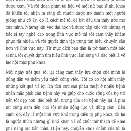
được xem. Và rồi đoạn phim tài liệu về một nữ bác sĩ nhi khoa
đã khiến tôi nhận ra rằng tôi muốn được trở thành một người
giống như cô ấy, đó là cách mà tôi đã bắt đầu tìm thấy ước mơ
của mình. Nhưng khi vào đại học và được tiếp xúc với những vị
bác sĩ tay nghề cao trong lĩnh vực mổ thì tôi cảm thấy khâm
phục rất nhiều, và rồi quyết định tập trung tìm hiểu chuyên sâu
hơn về lĩnh vực này. Từ mục đích ban đầu là trở thành một bác
sĩ nhi, tôi quyết định tìm hiểu lĩnh vực lâm sàng và đặc biệt là về
lạc nội mạc phụ khoa.
Mỗi ngày trôi qua, tôi lại càng cảm thấy lựa chọn của mình là
đúng đắn và thêm yêu thích công việc. Tôi có cơ hội nhìn thấy
những kết quả và lợi ích tích cực sau phẫu thuật ở nhiều bệnh
nhân mắc phải căn bệnh này và giúp cho cuộc sống của họ trở
nên tốt đẹp hơn, đặc biệt đối tượng của căn bệnh này lại là phụ
nữ cũng đem đến cho tôi nhiều động lực và đồng cảm. Bên
cạnh đó, đây là một lĩnh vực khó trong điều trị phụ khoa, tôi lại
là người thích những gì khó khăn và có chút thử thách để khai
phá năng lực bản thân. Hiện nay, chuyên khoa chính của tôi là