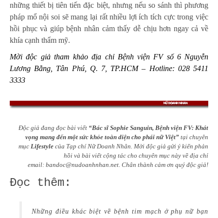
những thiết bị tiên tiến đặc biệt, nhưng nếu so sánh thì phương
pháp mổ nội soi sẽ mang lại rất nhiều lợi ích tích cực trong việc
hồi phục và giúp bệnh nhân cảm thấy dễ chịu hơn ngay cả về
khía cạnh thẩm mỹ.
Mời độc giả tham khảo địa chỉ Bệnh viện FV số 6 Nguyễn
Lương Bằng, Tân Phú, Q. 7, TP.HCM – Hotline: 028 5411
3333
Độc giả đang đọc bài viết
“Bác sĩ Sophie Sanguin, Bệnh viện FV: Khát
vọng mang đến một sức khỏe toàn diện cho phái nữ Việt”
tại chuyên
mục
Lifestyle
của Tạp chí Nữ Doanh Nhân. Mời độc giả gửi ý kiến phản
hồi và bài viết cộng tác cho chuyên mục này về địa chỉ
email:
bandoc@nudoanhnhan.net
.
Chân thành cảm ơn quý độc giả!
Đọc thêm:
Những điều khác biệt về bệnh tim mạch ở phụ nữ bạn