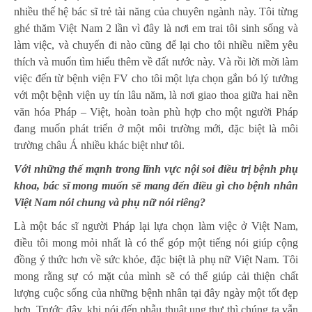
nhiều thế hệ bác sĩ trẻ tài năng của chuyên ngành này. Tôi từng
ghé thăm Việt Nam 2 lần vì đây là nơi em trai tôi sinh sống và
làm việc, và chuyến đi nào cũng để lại cho tôi nhiều niềm yêu
thích và muốn tìm hiểu thêm về đất nước này. Và rồi lời mời làm
việc đến từ bệnh viện FV cho tôi một lựa chọn gắn bó lý tưởng
với một bệnh viện uy tín lâu năm, là nơi giao thoa giữa hai nền
văn hóa Pháp – Việt, hoàn toàn phù hợp cho một người Pháp
đang muốn phát triển ở một môi trường mới, đặc biệt là môi
trường châu Á nhiều khác biệt như tôi.
Với những thế mạnh trong lĩnh vực nội soi điều trị bệnh phụ
khoa, bác sĩ mong muốn sẽ mang đến điều gì cho bệnh nhân
Việt Nam nói chung và phụ nữ nói riêng?
Là một bác sĩ người Pháp lại lựa chọn làm việc ở Việt Nam,
điều tôi mong mỏi nhất là có thể góp một tiếng nói giúp cộng
đồng ý thức hơn về sức khỏe, đặc biệt là phụ nữ Việt Nam. Tôi
mong rằng sự có mặt của mình sẽ có thể giúp cải thiện chất
lượng cuộc sống của những bệnh nhân tại đây ngày một tốt đẹp
hơn. Trước đây, khi nói đến phẫu thuật ung thư thì chúng ta vẫn