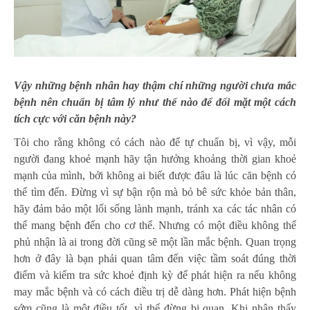
Vậy n
hững bệnh nhân hay thậm chí những người chưa mắc
bệnh nên chuẩn bị tâm lý như thế nào để đối mặt một cách
tích cực
với căn
bệnh
này
?
Tôi cho rằng không có cách nào để tự chuẩn bị, vì vậy, mỗi
người đang khoẻ mạnh hãy tận hưởng khoảng thời gian khoẻ
mạnh của mình, bởi không ai biết được đâu là lúc căn bệnh có
thể tìm đến. Đừng vì sự bận rộn mà bỏ bê sức khỏe bản thân,
hãy đảm bảo một lối sống lành mạnh, tránh xa các tác nhân có
thể mang bệnh đến cho cơ thể. Nhưng có một điều không thể
phủ nhận là ai trong đời cũng sẽ một lần mắc bệnh. Quan trọng
hơn ở đây là bạn phải quan tâm đến việc tầm soát đúng thời
điểm và kiểm tra sức khoẻ định kỳ để phát hiện ra nếu không
may mắc bệnh và có cách điều trị dễ dàng hơn. Phát hiện bệnh
sớm cũng là một điều tốt, vì thế đừng bi quan. Khi nhận thấy