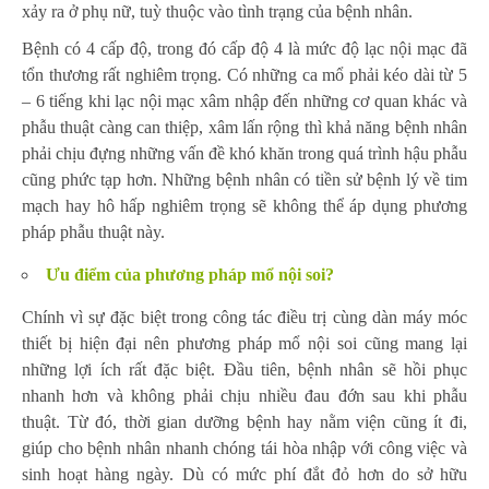
xảy ra ở phụ nữ, tuỳ thuộc vào tình trạng của bệnh nhân.
Bệnh có 4 cấp độ, trong đó cấp độ 4 là mức độ lạc nội mạc đã
tổn thương rất nghiêm trọng. Có những ca mổ phải kéo dài từ 5
– 6 tiếng khi lạc nội mạc xâm nhập đến những cơ quan khác và
phẫu thuật càng can thiệp, xâm lấn rộng thì khả năng bệnh nhân
phải chịu đựng những vấn đề khó khăn trong quá trình hậu phẫu
cũng phức tạp hơn. Những bệnh nhân có tiền sử bệnh lý về tim
mạch hay hô hấp nghiêm trọng sẽ không thể áp dụng phương
pháp phẫu thuật này.
Ưu điểm của phương pháp mổ nội soi?
Chính vì sự đặc biệt trong công tác điều trị cùng dàn máy móc
thiết bị hiện đại nên phương pháp mổ nội soi cũng mang lại
những lợi ích rất đặc biệt. Đầu tiên, bệnh nhân sẽ hồi phục
nhanh hơn và không phải chịu nhiều đau đớn sau khi phẫu
thuật. Từ đó, thời gian dưỡng bệnh hay nằm viện cũng ít đi,
giúp cho bệnh nhân nhanh chóng tái hòa nhập với công việc và
sinh hoạt hàng ngày. Dù có mức phí đắt đỏ hơn do sở hữu