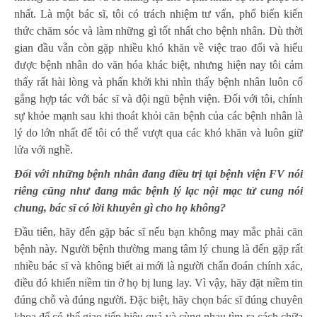
nhất. Là một bác sĩ, tôi có trách nhiệm tư vấn, phổ biến kiến
thức chăm sóc và làm những gì tốt nhất cho bệnh nhân. Dù thời
gian đầu vẫn còn gặp nhiều khó khăn về việc trao đổi và hiểu
được bệnh nhân do văn hóa khác biệt, nhưng hiện nay tôi cảm
thấy rất hài lòng và phấn khởi khi nhìn thấy bệnh nhân luôn cố
gắng hợp tác với bác sĩ và đội ngũ bệnh viện. Đối với tôi, chính
sự khỏe mạnh sau khi thoát khỏi căn bệnh của các bệnh nhân là
lý do lớn nhất để tôi có thể vượt qua các khó khăn và luôn giữ
lửa với nghề.
Đối với những bệnh nhân đang điều trị tại bệnh viện FV nói
riêng cũng như đang mắc bệnh lý lạc nội mạc tử cung nói
chung, bác sĩ
có lời khuyên gì cho họ không?
Đầu tiên, hãy đến gặp bác sĩ nếu bạn không may mắc phải căn
bệnh này. Người bệnh thường mang tâm lý chung là đến gặp rất
nhiều bác sĩ và không biết ai mới là người chẩn đoán chính xác,
điều đó khiến niềm tin ở họ bị lung lay. Vì vậy, hãy đặt niềm tin
đúng chỗ và đúng người. Đặc biệt, hãy chọn bác sĩ đúng chuyên
khoa để có thể giao tiếp hiệu quả và cùng nhau tìm ra cách chữa