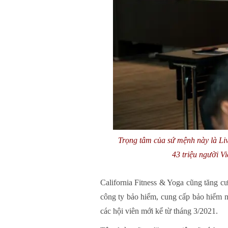
Trọng tâm của sứ mệnh này là Liv
43 triệu người V
California Fitness & Yoga cũng tăng 
công ty bảo hiểm, cung cấp bảo hiểm nh
các hội viên mới kể từ tháng 3/2021.