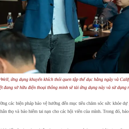
Well, ứng dụng khuyến khích thói quen tập thể dục hằng ngày và Calif
iệt đang sở hữu điện thoại thông minh sẽ tải ứng dụng này và sử dụng
cường các biện pháp bảo vệ hướng đến mục tiêu chăm sóc sức khỏe dự 
ân thọ và bảo hiểm tai nạn cho các hội viên của mình. Trong đó, bảo