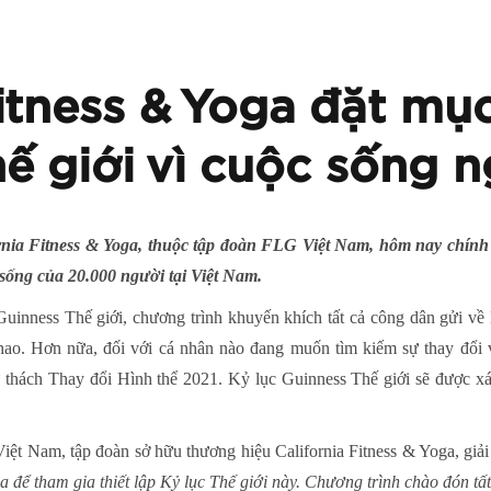
Fitness & Yoga đặt mục
hế giới vì cuộc sống n
nia Fitness & Yoga, thuộc tập đoàn FLG Việt Nam, hôm nay chính t
 sống của 20.000 người tại Việt Nam.
Guinness Thế giới, chương trình khuyến khích tất cả công dân gửi về
thao. Hơn nữa, đối với cá nhân nào đang muốn tìm kiếm sự thay đổi v
 thách Thay đổi Hình thể 2021. Kỷ lục Guinness Thế giới sẽ được xác
t Nam, tập đoàn sở hữu thương hiệu California Fitness & Yoga, giải
a để tham gia thiết lập Kỷ lục Thế giới này. Chương trình chào đón tấ