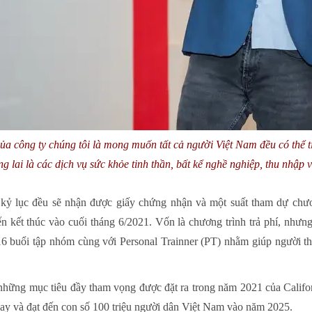
 công ty chúng tôi là mong muốn tất cả người Việt Nam đều có thể ti
g lai là các dịch vụ sức khỏe tinh thần, bất kể nghề nghiệp, thu nhập 
p kỷ lục đều sẽ nhận được giấy chứng nhận và một suất tham dự chư
ến kết thúc vào cuối tháng 6/2021. Vốn là chương trình trả phí, nhưn
16 buổi tập nhóm cùng với Personal Trainner (PT) nhằm giúp người th
g những mục tiêu đầy tham vọng được đặt ra trong năm 2021 của Calif
nay và đạt đến con số 100 triệu người dân Việt Nam vào năm 2025.