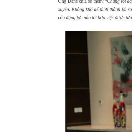
Ông Dane chia sẻ thêm: “
Chúng tôi đặ
xuyên. Không khó để hình thành lối s
còn động lực nào tốt hơn việc được tư