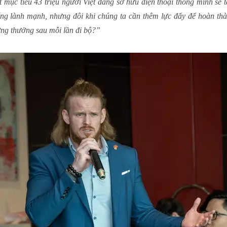
t mục tiêu 43 triệu người Việt đang sở hữu điện thoại thông minh sẽ
ống lành mạnh, nhưng đôi khi chúng ta cần thêm lực đẩy để hoàn t
ởng thưởng sau mỗi lần đi bộ?”