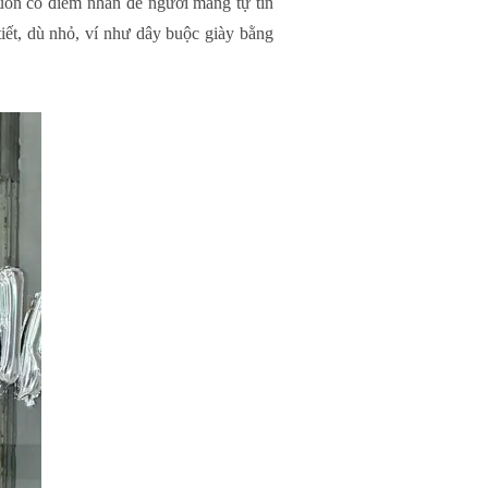
uôn có điểm nhấn để người mang tự tin
iết, dù nhỏ, ví như dây buộc giày bằng