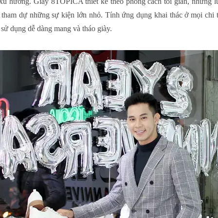
u xu hướng. Giày 8TOPICA thiết kế theo phong cách tối giản, nhưng l
y tham dự những sự kiện lớn nhỏ. Tính ứng dụng khai thác ở mọi chi t
 sử dụng dễ dàng mang và tháo giày.