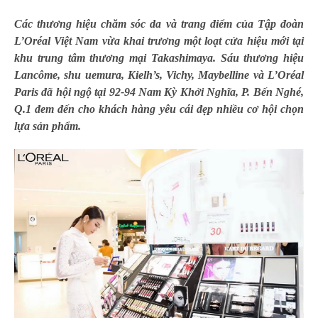
Các thương hiệu chăm sóc da và trang điểm của Tập đoàn
L’Oréal Việt Nam
vừa khai trương một loạt cửa hiệu mới tại
khu trung tâm thương mại Takashimaya. Sáu
thương hiệu
Lancôme, shu uemura, Kielh’s, Vichy, Maybelline và L’Or
éal
Paris đã
hội ngộ tại 92-94 Nam Kỳ Khởi Nghĩa, P. Bến Nghé,
Q.1 đem đến cho khách hàng yêu cái đẹp nhiều cơ hội chọn
lựa sản phẩm.