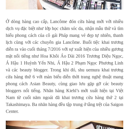
Ở dòng hàng cao cấp,
Lancôme đón cửa hàng mới
với nhiều
dịch vụ đặc biệt như lớp học chăm sóc da, nhận mẫu thử và tìm
hiểu phong cách của cô gái Pháp mang vẻ đẹp tự nhiên, thanh
lịch cùng với các chuyên gia Lancôme. Buổi tiệc khai trương
diễn ra vào cuối tháng 7/2016 với sự xuất hiện của nhiều gương
mặt nổi tiếng như Hoa Khôi Áo Dài 2016 Trương Diệu Ngọc,
Á Hậu 1 Huỳnh Yến Nhi, Á Hậu 2 Phạm Ngọc Phương Linh
và các beauty blogger. Trong khi đó,
shu uemura khai trương
cửa hàng thứ 6
với màn biểu diễn thời trang nghệ thuật mang
phong cách Asian Beauty, cùng giao lưu gặp gỡ các beauty
bloggers nổi tiếng.
Nhãn hàng Kiehl’s mới xuất hiện tại Việt
Nam từ cuối năm ngoái
đã khai trương cửa hàng thứ 2 tại
Takashimaya. Ba nhãn hàng đều tập trung ở tầng trệt của Saigon
Center.