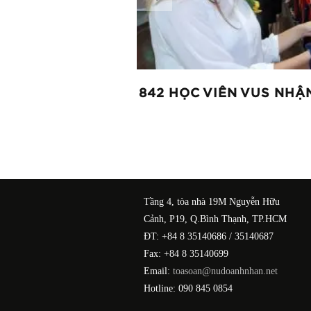
THỨ 3
842 HỌC VIÊN VUS NHẬ
Tầng 4, tòa nhà 19M Nguyễn Hữu
Cảnh, P19, Q.Bình Thạnh, TP.HCM
ĐT: +84 8 35140686 / 35140687
Fax: +84 8 35140699
Email:
toasoan@nudoanhnhan.net
Hotline: 090 845 0854