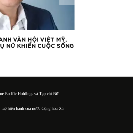
ANH VĂN HỘI VIỆT MỸ,
CAIE TRAO CÚP “Đ
HỤ NỮ KHIẾN CUỘC SỐNG
CHO HỌC SINH QUỐ
CAMBRIDGE 2023
One Pacific Holdings và Tạp chí Nữ
í tuệ hiện hành của nước Cộng hòa Xã