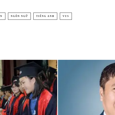
ÊN
NGÔN NGỮ
TIẾNG ANH
VUS