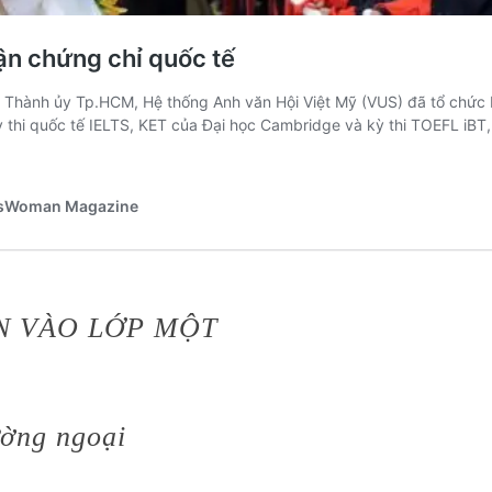
N VÀO LỚP MỘT
ường ngoại