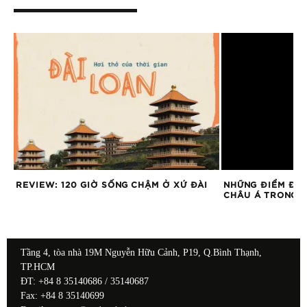
REVIEW: 120 GIỜ SỐNG CHẬM Ở XỨ ĐÀI
NHỮNG ĐIỂM ĐẾ
CHÂU Á TRONG M
Tầng 4, tòa nhà 19M Nguyễn Hữu Cảnh, P19, Q.Bình Thạnh,
TP.HCM
ĐT: +84 8 35140686 / 35140687
Fax: +84 8 35140699