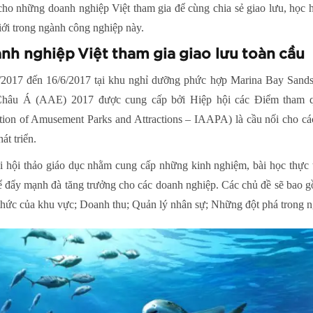
cho những doanh nghiệp Việt tham gia để cùng chia sẻ giao lưu, học 
giới trong ngành công nghiệp này.
nh nghiệp Việt tham gia giao lưu toàn cầu
/2017 đến 16/6/2017 tại khu nghỉ dưỡng phức hợp Marina Bay Sands
 Châu Á (AAE) 2017 được cung cấp bởi Hiệp hội các Điểm tham qu
ation of Amusement Parks and Attractions – IAAPA) là cầu nối cho cá
át triển.
i hội thảo giáo dục nhằm cung cấp những kinh nghiệm, bài học thực ti
 đẩy mạnh đà tăng trưởng cho các doanh nghiệp. Các chủ đề sẽ bao gồm
 thức của khu vực; Doanh thu; Quản lý nhân sự; Những đột phá trong