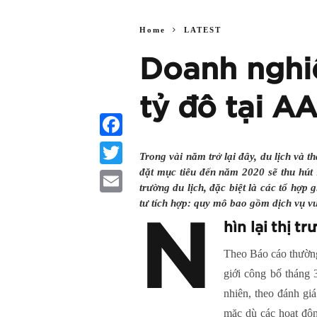
Home
LATEST
Doanh nghiệ
tỷ đô tại A
Facebook
Trong vài năm trở lại đây, du lịch và 
đặt mục tiêu đến năm 2020 sẽ thu hút 
Twitter
trường du lịch, đặc biệt là các tổ hợp 
tư tích hợp: quy mô bao gồm dịch vụ vui
Email
N
hìn lại thị 
Theo Báo cáo thườn
giới công bố tháng
nhiên, theo đánh gi
mặc dù các hoạt độn