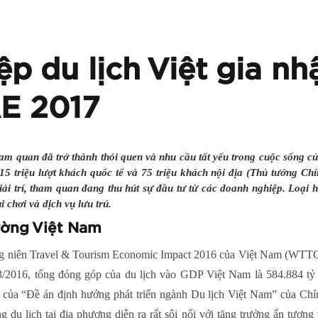
p du lịch Việt gia nh
AE 2017
tham quan đã trở thành thói quen và nhu cầu tất yếu trong cuộc sống 
15 triệu lượt khách quốc tế và 75 triệu khách nội địa (Thủ tướng C
giải trí, tham quan đang thu hút sự đầu tư từ các doanh nghiệp. Loại 
 chơi và dịch vụ lưu trú.
trường Việt Nam
g niên Travel & Tourism Economic Impact 2016 của Việt Nam (WTTC)
 3/2016, tổng đóng góp của du lịch vào GDP Việt Nam là 584.884 
á của “Đề án định hướng phát triển ngành Du lịch Việt Nam” của Chí
g du lịch tại địa phương diễn ra rất sôi nổi với tăng trưởng ấn tượn