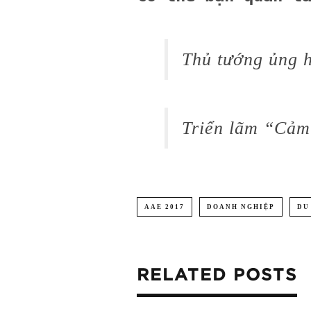
Thủ tướng ủng h
Triển lãm “Cảm
AAE 2017
DOANH NGHIỆP
DU
RELATED POSTS