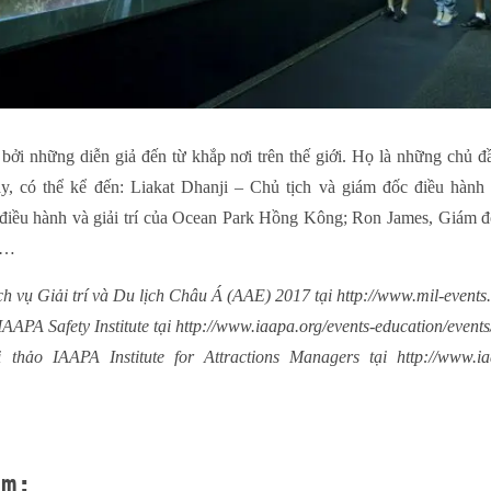
 bởi những diễn giả đến từ khắp nơi trên thế giới. Họ là những chủ 
y, có thể kể đến: Liakat Dhanji – Chủ tịch và giám đốc điều hà
iều hành và giải trí của Ocean Park Hồng Kông; Ron James, Giám đ
m…
h vụ Giải trí và Du lịch Châu Á (AAE) 2017 tại
http://www.mil-events
AAPA Safety Institute tại
http://www.iaapa.org/events-education/events
thảo IAAPA Institute for Attractions Managers tại
http://www.ia
âm: