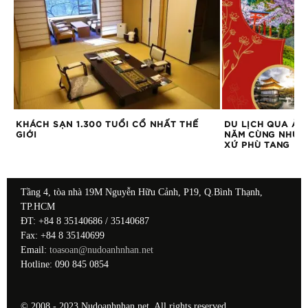
KHÁCH SẠN 1.300 TUỔI CỔ NHẤT THẾ
DU LỊCH QUA ẢN
GIỚI
NĂM CÙNG NHỮN
XỨ PHÙ TANG
Tầng 4, tòa nhà 19M Nguyễn Hữu Cảnh, P19, Q.Bình Thạnh,
TP.HCM
ĐT: +84 8 35140686 / 35140687
Fax: +84 8 35140699
Email:
toasoan@nudoanhnhan.net
Hotline: 090 845 0854
© 2008 - 2023 Nudoanhnhan.net. All rights reserved