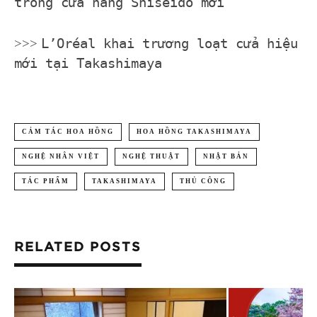
trong cửa hàng Shiseido mới
>>>
L’Oréal khai trương loạt cửa hiệu
mới tại Takashimaya
CẢM TÁC HOA HỒNG
HOA HỒNG TAKASHIMAYA
NGHỆ NHÂN VIỆT
NGHỆ THUẬT
NHẬT BẢN
TÁC PHẨM
TAKASHIMAYA
THỦ CÔNG
RELATED POSTS