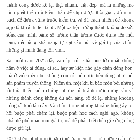
thành công được kể lại thật nhanh, thật đẹp, mà là những mô
hình phát triển đủ kiên nhẫn để chịu được thời gian, đủ minh
bạch để đứng vững trước kiểm tra, và đủ trách nhiệm để không
sụp đổ khi ánh đèn tắt đi. Một xã hội trưởng thành không đo sức
sống của mình bằng số lượng thần tượng được dựng lên mỗi
năm, mà bằng khả năng tự đặt câu hỏi về giá trị của chính
những gì mình đang tôn vinh.
Sau một năm 2025 đầy va đập, có lẽ bài học lớn nhất không
nằm ở việc ai đúng, ai sai, hay sự kiện nào gây chấn động hơn,
mà ở việc niềm tin không còn có thể được tiêu dùng như một
sản phẩm truyền thông. Niềm tin, một khi bị bào mòn bởi những
lời hứa thiếu kiểm chứng, những hình ảnh được dựng sẵn và
những thành công không đủ nền tảng, sẽ để lại những khoảng
trống rất khó lấp đầy. Và chính trong những khoảng trống ấy, xã
hội buộc phải chậm lại, buộc phải học cách nghi ngờ, không
phải để phủ nhận mọi giá trị, mà để phân biệt điều gì xứng đáng
được giữ lại.
2025 khép lại như một năm thử lửa niềm tin, nơi những cấu trúc