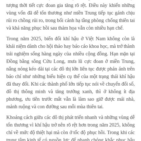
tượng thời tiết cực đoan gia tăng rõ rệt. Điều này khiến những
vùng vốn đã dễ tổn thương như miền Trung tiếp tục gánh chịu
rủi ro chồng rủi ro, trong bối cảnh hạ tầng phòng chống thiên tai
và khả năng phục hồi sau thảm họa vẫn còn nhiều hạn chế.
Trong năm 2025, biến đổi khí hậu ở Việt Nam không còn là
khái niệm dành cho hội thảo hay báo cáo khoa học, mà trở thành
trải nghiệm sống hàng ngày của nhiều cộng đồng. Hạn mặn tại
Đồng bằng sông Cửu Long, mưa lũ cực đoan ở miền Trung,
nắng nóng kéo dài tại các đô thị lớn liên tục được phản ánh trên
báo chí như những biểu hiện cụ thể của một trạng thái khí hậu
đã thay đổi. Khi các thành phố lớn tiếp tục nói về chuyển đổi số,
đô thị thông minh và tăng trưởng xanh, thì ở không ít địa
phương, ưu tiên trước mắt vẫn là làm sao giữ được mái nhà,
mảnh ruộng và con đường sau mỗi mùa thiên tai.
Khoảng cách giữa các đô thị phát triển nhanh và những vùng dễ
tổn thương vì khí hậu trở nên rõ rệt hơn trong năm 2025, không
chỉ về mức độ thiệt hại mà còn ở tốc độ phục hồi. Trong khi các
trung tâm kinh tế có nguồn lực để nhanh chóng khắc phục hậu