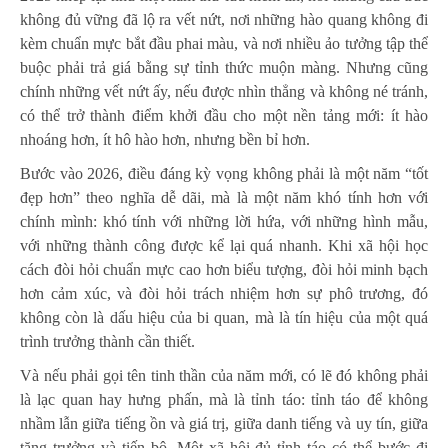
không đủ vững đã lộ ra vết nứt, nơi những hào quang không đi
kèm chuẩn mực bắt đầu phai màu, và nơi nhiều ảo tưởng tập thể
buộc phải trả giá bằng sự tỉnh thức muộn màng. Nhưng cũng
chính những vết nứt ấy, nếu được nhìn thẳng và không né tránh,
có thể trở thành điểm khởi đầu cho một nền tảng mới: ít hào
nhoáng hơn, ít hô hào hơn, nhưng bền bỉ hơn.
Bước vào 2026, điều đáng kỳ vọng không phải là một năm “tốt
đẹp hơn” theo nghĩa dễ dãi, mà là một năm khó tính hơn với
chính mình: khó tính với những lời hứa, với những hình mẫu,
với những thành công được kể lại quá nhanh. Khi xã hội học
cách đòi hỏi chuẩn mực cao hơn biểu tượng, đòi hỏi minh bạch
hơn cảm xúc, và đòi hỏi trách nhiệm hơn sự phô trương, đó
không còn là dấu hiệu của bi quan, mà là tín hiệu của một quá
trình trưởng thành cần thiết.
Và nếu phải gọi tên tinh thần của năm mới, có lẽ đó không phải
là lạc quan hay hưng phấn, mà là tỉnh táo: tỉnh táo để không
nhầm lẫn giữa tiếng ồn và giá trị, giữa danh tiếng và uy tín, giữa
tăng trưởng và tiến bộ. Một xã hội đủ tỉnh táo có thể bước đi