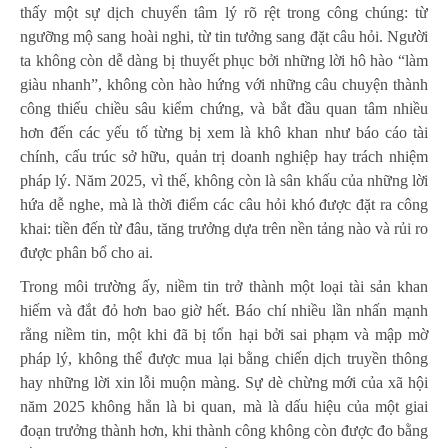
thấy một sự dịch chuyển tâm lý rõ rệt trong công chúng: từ
ngưỡng mộ sang hoài nghi, từ tin tưởng sang đặt câu hỏi. Người
ta không còn dễ dàng bị thuyết phục bởi những lời hô hào “làm
giàu nhanh”, không còn hào hứng với những câu chuyện thành
công thiếu chiều sâu kiểm chứng, và bắt đầu quan tâm nhiều
hơn đến các yếu tố từng bị xem là khô khan như báo cáo tài
chính, cấu trúc sở hữu, quản trị doanh nghiệp hay trách nhiệm
pháp lý. Năm 2025, vì thế, không còn là sân khấu của những lời
hứa dễ nghe, mà là thời điểm các câu hỏi khó được đặt ra công
khai: tiền đến từ đâu, tăng trưởng dựa trên nền tảng nào và rủi ro
được phân bổ cho ai.
Trong môi trường ấy, niềm tin trở thành một loại tài sản khan
hiếm và đắt đỏ hơn bao giờ hết. Báo chí nhiều lần nhấn mạnh
rằng niềm tin, một khi đã bị tổn hại bởi sai phạm và mập mờ
pháp lý, không thể được mua lại bằng chiến dịch truyền thông
hay những lời xin lỗi muộn màng. Sự dè chừng mới của xã hội
năm 2025 không hẳn là bi quan, mà là dấu hiệu của một giai
đoạn trưởng thành hơn, khi thành công không còn được đo bằng