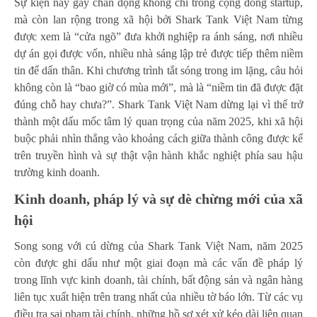
Sự kiện này gây chấn động không chỉ trong cộng đồng startup,
mà còn lan rộng trong xã hội bởi Shark Tank Việt Nam từng
được xem là “cửa ngõ” đưa khởi nghiệp ra ánh sáng, nơi nhiều
dự án gọi được vốn, nhiều nhà sáng lập trẻ được tiếp thêm niềm
tin để dấn thân. Khi chương trình tắt sóng trong im lặng, câu hỏi
không còn là “bao giờ có mùa mới”, mà là “niềm tin đã được đặt
đúng chỗ hay chưa?”. Shark Tank Việt Nam dừng lại vì thế trở
thành một dấu mốc tâm lý quan trọng của năm 2025, khi xã hội
buộc phải nhìn thẳng vào khoảng cách giữa thành công được kể
trên truyền hình và sự thật vận hành khắc nghiệt phía sau hậu
trường kinh doanh.
Kinh doanh, pháp lý và sự dè chừng mới của xã
hội
Song song với cú dừng của Shark Tank Việt Nam, năm 2025
còn được ghi dấu như một giai đoạn mà các vấn đề pháp lý
trong lĩnh vực kinh doanh, tài chính, bất động sản và ngân hàng
liên tục xuất hiện trên trang nhất của nhiều tờ báo lớn. Từ các vụ
điều tra sai phạm tài chính, những hồ sơ xét xử kéo dài liên quan