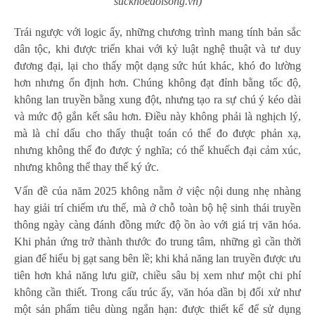
suckhoedoisong.vn)
Trái ngược với logic ấy, những chương trình mang tính bản sắc
dân tộc, khi được triển khai với kỷ luật nghệ thuật và tư duy
đương đại, lại cho thấy một dạng sức hút khác, khó đo lường
hơn nhưng ổn định hơn. Chúng không đạt đỉnh bằng tốc độ,
không lan truyền bằng xung đột, nhưng tạo ra sự chú ý kéo dài
và mức độ gắn kết sâu hơn. Điều này không phải là nghịch lý,
mà là chỉ dấu cho thấy thuật toán có thể đo được phản xạ,
nhưng không thể đo được ý nghĩa; có thể khuếch đại cảm xúc,
nhưng không thể thay thế ký ức.
Vấn đề của năm 2025 không nằm ở việc nội dung nhẹ nhàng
hay giải trí chiếm ưu thế, mà ở chỗ toàn bộ hệ sinh thái truyền
thông ngày càng đánh đồng mức độ ồn ào với giá trị văn hóa.
Khi phản ứng trở thành thước đo trung tâm, những gì cần thời
gian để hiểu bị gạt sang bên lề; khi khả năng lan truyền được ưu
tiên hơn khả năng lưu giữ, chiều sâu bị xem như một chi phí
không cần thiết. Trong cấu trúc ấy, văn hóa dần bị đối xử như
một sản phẩm tiêu dùng ngắn hạn: được thiết kế để sử dụng