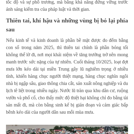
tốc độ và sự phô trương, mà bằng khả năng đứng vững trước
ánh sáng kiểm tra của pháp luật và thời gian.
Thiên tai, khí hậu và những vùng bị bỏ lại phía
sau
Nếu kinh tế và kinh doanh là phần bề mặt được đo đếm bằng
con số trong năm 2025, thì thiên tai chính là phần bóng tối
không thể lờ đi, nơi mọi khái niệm về tăng trưởng trở nên mong
manh trước sức nặng của tự nhiên. Cuối tháng 10/2025, loạt đợt
mưa lớn kéo dài tại miền Trung gây lũ nghiêm trọng ở nhiều
tỉnh, khiến hàng chục người thiệt mạng, hàng chục nghìn ngôi
nhà bị ngập sâu, giao thông chia cắt, sản xuất nông nghiệp và du
lịch tê liệt trong nhiều ngày. Nước lũ tràn qua khu dân cư, ruộng
vườn và phố cổ, cho thấy mức độ thiệt hại không chỉ đo bằng tài
sản mất đi, mà còn bằng sinh kế bị gián đoạn và cảm giác bấp
bênh kéo dài của người dân sau mỗi mùa mưa.