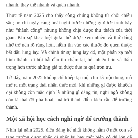
nhanh, thay thế nhanh và quên nhanh.
Thực tế năm 2025 cho thấy công chúng không từ chối chiều
sâu; họ chỉ ngày càng hoài nghi trước những gì được trình bày
như “thành công” nhưng không chịu được thử thách của thời
gian. Khi sự khác biệt giữa thứ được xem nhiều và thứ đáng
nhớ trở nên rõ ràng hơn, niềm tin vào các thước đo quen thuộc
bắt đầu lung lay. Và chính từ sự lung lay đó, một phản xạ mới
hình thành: xã hội bắt đầu tin chậm lại, hỏi nhiều hơn và thận
trọng hơn trước những giá trị được đưa ra quá trơn tru.
Từ đây, năm 2025 không chỉ khép lại một chu kỳ nội dung, mà
mở ra một trạng thái nhận thức mới: khi những gì được khuếch
đại không còn mặc định là những gì đáng tin, nghi ngờ không
còn là thái độ phá hoại, mà trở thành điều kiện cần để trưởng
thành.
Một xã hội học cách nghi ngờ để trưởng thành
Nhìn lại năm 2025, điều đáng kể nhất không nằm ở một con số
tăng trưởng được nhắc đi nhắc lại hay một biến cố đủ lớn để