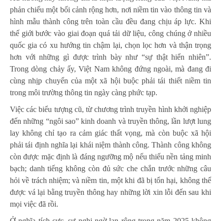
phản chiếu một bối cảnh rộng hơn, nơi niềm tin vào thông tin và
hình mẫu thành công trên toàn cầu đều đang chịu áp lực. Khi
thế giới bước vào giai đoạn quá tải dữ liệu, công chúng ở nhiều
quốc gia có xu hướng tin chậm lại, chọn lọc hơn và thận trọng
hơn với những gì được trình bày như “sự thật hiển nhiên”.
Trong dòng chảy ấy, Việt Nam không đứng ngoài, mà đang đi
cùng nhịp chuyển của một xã hội buộc phải tái thiết niềm tin
trong môi trường thông tin ngày càng phức tạp.
Việc các biểu tượng cũ, từ chương trình truyền hình khởi nghiệp
đến những “ngôi sao” kinh doanh và truyền thông, lần lượt lung
lay không chỉ tạo ra cảm giác thất vọng, mà còn buộc xã hội
phải tái định nghĩa lại khái niệm thành công. Thành công không
còn được mặc định là đáng ngưỡng mộ nếu thiếu nền tảng minh
bạch; danh tiếng không còn đủ sức che chắn trước những câu
hỏi về trách nhiệm; và niềm tin, một khi đã bị tổn hại, không thể
được vá lại bằng truyền thông hay những lời xin lỗi đến sau khi
mọi việc đã rồi.
Ở nghĩa tích cực, sự nghi ngờ lan rộng trong năm 2025 không