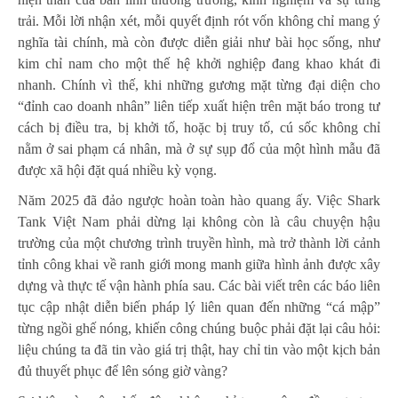
trải. Mỗi lời nhận xét, mỗi quyết định rót vốn không chỉ mang ý
nghĩa tài chính, mà còn được diễn giải như bài học sống, như
kim chỉ nam cho một thế hệ khởi nghiệp đang khao khát đi
nhanh. Chính vì thế, khi những gương mặt từng đại diện cho
“đỉnh cao doanh nhân” liên tiếp xuất hiện trên mặt báo trong tư
cách bị điều tra, bị khởi tố, hoặc bị truy tố, cú sốc không chỉ
nằm ở sai phạm cá nhân, mà ở sự sụp đổ của một hình mẫu đã
được xã hội đặt quá nhiều kỳ vọng.
Năm 2025 đã đảo ngược hoàn toàn hào quang ấy. Việc Shark
Tank Việt Nam phải dừng lại không còn là câu chuyện hậu
trường của một chương trình truyền hình, mà trở thành lời cảnh
tỉnh công khai về ranh giới mong manh giữa hình ảnh được xây
dựng và thực tế vận hành phía sau. Các bài viết trên các báo liên
tục cập nhật diễn biến pháp lý liên quan đến những “cá mập”
từng ngồi ghế nóng, khiến công chúng buộc phải đặt lại câu hỏi:
liệu chúng ta đã tin vào giá trị thật, hay chỉ tin vào một kịch bản
đủ thuyết phục để lên sóng giờ vàng?