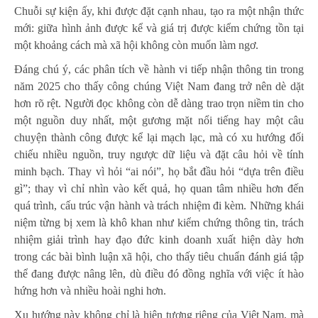
Chuỗi sự kiện ấy, khi được đặt cạnh nhau, tạo ra một nhận thức
mới: giữa hình ảnh được kể và giá trị được kiểm chứng tồn tại
một khoảng cách mà xã hội không còn muốn làm ngơ.
Đáng chú ý, các phân tích về hành vi tiếp nhận thông tin trong
năm 2025 cho thấy công chúng Việt Nam đang trở nên dè dặt
hơn rõ rệt. Người đọc không còn dễ dàng trao trọn niềm tin cho
một nguồn duy nhất, một gương mặt nổi tiếng hay một câu
chuyện thành công được kể lại mạch lạc, mà có xu hướng đối
chiếu nhiều nguồn, truy ngược dữ liệu và đặt câu hỏi về tính
minh bạch. Thay vì hỏi “ai nói”, họ bắt đầu hỏi “dựa trên điều
gì”; thay vì chỉ nhìn vào kết quả, họ quan tâm nhiều hơn đến
quá trình, cấu trúc vận hành và trách nhiệm đi kèm. Những khái
niệm từng bị xem là khô khan như kiểm chứng thông tin, trách
nhiệm giải trình hay đạo đức kinh doanh xuất hiện dày hơn
trong các bài bình luận xã hội, cho thấy tiêu chuẩn đánh giá tập
thể đang được nâng lên, dù điều đó đồng nghĩa với việc ít hào
hứng hơn và nhiều hoài nghi hơn.
Xu hướng này không chỉ là hiện tượng riêng của Việt Nam, mà