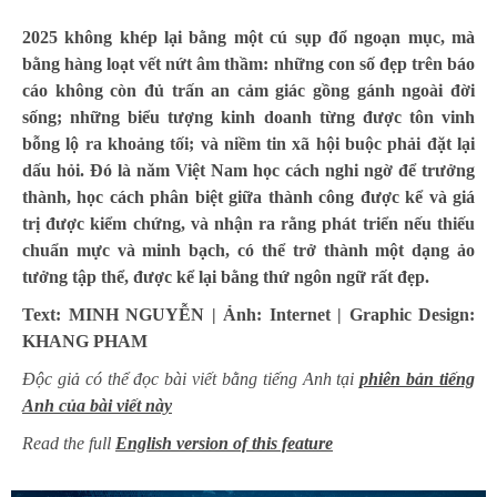
2025 không khép lại bằng một cú sụp đổ ngoạn mục, mà
bằng hàng loạt vết nứt âm thầm: những con số đẹp trên báo
cáo không còn đủ trấn an cảm giác gồng gánh ngoài đời
sống; những biểu tượng kinh doanh từng được tôn vinh
bỗng lộ ra khoảng tối; và niềm tin xã hội buộc phải đặt lại
dấu hỏi. Đó là năm Việt Nam học cách nghi ngờ để trưởng
thành, học cách phân biệt giữa thành công được kể và giá
trị được kiểm chứng, và nhận ra rằng phát triển nếu thiếu
chuẩn mực và minh bạch, có thể trở thành một dạng ảo
tưởng tập thể, được kể lại bằng thứ ngôn ngữ rất đẹp.
Text: MINH NGUYỄN | Ảnh: Internet | Graphic Design:
KHANG PHAM
Độc giả có thể đọc bài viết bằng tiếng Anh tại
phiên bản tiếng
Anh của bài viết này
Read the full
English version of this feature