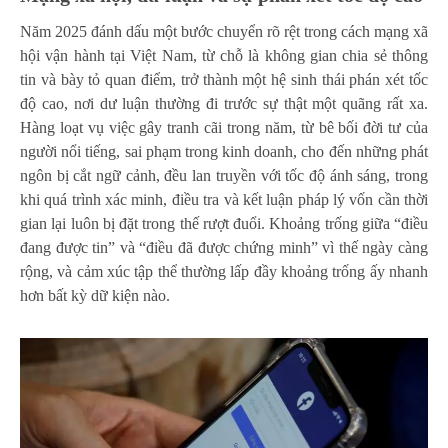
Năm 2025 đánh dấu một bước chuyển rõ rệt trong cách mạng xã
hội vận hành tại Việt Nam, từ chỗ là không gian chia sẻ thông
tin và bày tỏ quan điểm, trở thành một hệ sinh thái phán xét tốc
độ cao, nơi dư luận thường đi trước sự thật một quãng rất xa.
Hàng loạt vụ việc gây tranh cãi trong năm, từ bê bối đời tư của
người nổi tiếng, sai phạm trong kinh doanh, cho đến những phát
ngôn bị cắt ngữ cảnh, đều lan truyền với tốc độ ánh sáng, trong
khi quá trình xác minh, điều tra và kết luận pháp lý vốn cần thời
gian lại luôn bị đặt trong thế rượt đuổi. Khoảng trống giữa “điều
đang được tin” và “điều đã được chứng minh” vì thế ngày càng
rộng, và cảm xúc tập thể thường lấp đầy khoảng trống ấy nhanh
hơn bất kỳ dữ kiện nào.