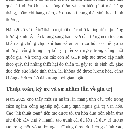
quả, thì nhiều khu vực nông thôn và ven biển phải mất hàng
tháng, thậm chí hàng năm, để quay lại trạng thái sinh hoạt bình
thường.
Năm 2025 vì thế trở thành một lời nhắc nhở không dễ chịu: tăng
trưởng kinh tế, nếu không song hành với đầu tư nghiêm túc cho
khả năng chống chịu khí hậu và an sinh xã hội, có thể tạo ra
những “vùng trũng” bị bỏ lại phía sau ngay trong cùng một
quốc gia. Và trong khi các con số GDP tiếp tục được cập nhật
theo quý, thì những thiệt hại do thiên tai gây ra, từ sinh kế, giáo
dục đến sức khỏe tinh thần, lại không dễ được lượng hóa, cũng
không dễ được bù đắp trong thời gian ngắn..
Thuật toán, ký ức và sự nhầm lẫn về giá trị
Năm 2025 cho thấy một sự nhầm lẫn mang tính cấu trúc trong
cách ngành công nghiệp nội dung định nghĩa giá trị văn hóa.
Các “hit thuật toán” tiếp tục được tối ưu hóa dựa trên phản ứng
tức thời: gây chú ý nhanh, tạo tranh cãi đủ lớn và duy trì tương
tác trong một vòng đời ngắn. Chúng được đo lường chính xác,