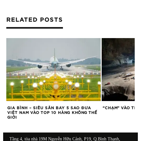
RELATED POSTS
GIA BÌNH – SIÊU SÂN BAY 5 SAO ĐƯA
“CHẠM” VÀO THIÊ
LẤY
VIỆT NAM VÀO TOP 10 HÀNG KHÔNG THẾ
GIỚI
Tầng 4, tòa nhà 19M Nguyễn Hữu Cảnh, P19, Q.Bình Thạnh,