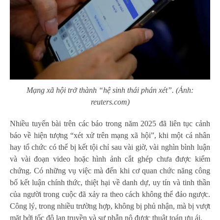
Mạng xã hội trở thành “hệ sinh thái phán xét”. (Ảnh:
reuters.com)
Nhiều tuyến bài trên các báo trong năm 2025 đã liên tục cảnh
báo về hiện tượng “xét xử trên mạng xã hội”, khi một cá nhân
hay tổ chức có thể bị kết tội chỉ sau vài giờ, vài nghìn bình luận
và vài đoạn video hoặc hình ảnh cắt ghép chưa được kiểm
chứng. Có những vụ việc mà đến khi cơ quan chức năng công
bố kết luận chính thức, thiệt hại về danh dự, uy tín và tinh thần
của người trong cuộc đã xảy ra theo cách không thể đảo ngược.
Công lý, trong nhiều trường hợp, không bị phủ nhận, mà bị vượt
mặt bởi tốc độ lan truyền và sự phẫn nộ được thuật toán ưu ái.