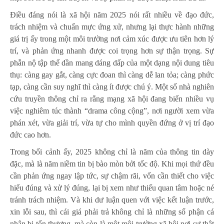
Điều đáng nói là xã hội năm 2025 nói rất nhiều về đạo đức,
trách nhiệm và chuẩn mực ứng xử, nhưng lại thực hành những
giá trị ấy trong một môi trường nơi cảm xúc được ưu tiên hơn lý
trí, và phản ứng nhanh được coi trọng hơn sự thận trọng. Sự
phẫn nộ tập thể dần mang dáng dấp của một dạng nội dung tiêu
thụ: càng gay gắt, càng cực đoan thì càng dễ lan tỏa; càng phức
tạp, càng cần suy nghĩ thì càng ít được chú ý. Một số nhà nghiên
cứu truyền thông chỉ ra rằng mạng xã hội đang biến nhiều vụ
việc nghiêm túc thành “drama công cộng”, nơi người xem vừa
phán xét, vừa giải trí, vừa tự cho mình quyền đứng ở vị trí đạo
đức cao hơn.
Trong bối cảnh ấy, 2025 không chỉ là năm của thông tin dày
đặc, mà là năm niềm tin bị bào mòn bởi tốc độ. Khi mọi thứ đều
cần phản ứng ngay lập tức, sự chậm rãi, vốn cần thiết cho việc
hiểu đúng và xử lý đúng, lại bị xem như thiếu quan tâm hoặc né
tránh trách nhiệm. Và khi dư luận quen với việc kết luận trước,
xin lỗi sau, thì cái giá phải trả không chỉ là những số phận cá
nhân bị tổn thương, mà còn là một môi trường xã hội nơi sự thật