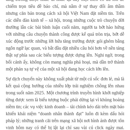
chiếm trọn tiêu đề báo chí, mà nằm ở sự thay đổi âm thầm
nhưng căn bản trong cách xã hội Việt Nam đặt niềm tin. Trên
các diễn đàn kinh tế – xã hội, trong những cuộc trò chuyện đời
thường lẫn các bài bình luận cuối năm, người ta bớt hào hứng
với những câu chuyện thành công được kể quá tròn trịa, bớt dễ
xúc động trước những lời hứa tăng trưởng được gói ghém bằng
ngôn ngữ lạc quan, và bắt đầu đặt nhiều câu hỏi hơn về nền tảng
thật sự phía sau các biểu tượng được dựng lên. Nghi ngờ, trong
bối cảnh ấy, không còn mang nghĩa phá hoại, mà dần trở thành
một phản xạ tự vệ của một xã hội đang học cách lớn lên.
Sự dịch chuyển này không xuất phát từ một cú sốc đơn lẻ, mà là
kết quả cộng hưởng của nhiều lớp trải nghiệm chồng lên nhau
trong suốt năm 2025. Một chương trình truyền hình khởi nghiệp
từng được xem là biểu tượng buộc phải dừng lại vì khủng hoảng
niềm tin; các vụ việc kinh doanh – tài chính kéo dài trên mặt báo
khiến khái niệm “doanh nhân thành đạt” luôn đi kèm dấu hỏi
pháp lý; những tranh cãi trên mạng xã hội nơi hình ảnh được tôn
vinh hôm nay có thể bị lật lại chỉ sau vài cú click ngày mai.