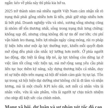
ngắn: kéo về phía này thì phía kia hở ra.
2025 trở thành năm mà nhiều người Việt Nam cảm nhận rất rõ
trạng thái phải gồng nhiều hơn là tiến, phải giữ nhịp nhiều hơn
là bứt phá. Doanh nghiệp vừa và nhỏ, xương sống nhưng cũng
là nhóm dễ tổn thương nhất, sống trong trạng thái lưng chừng:
không sụp đổ, nhưng cũng không đủ tự tin để mơ lớn; chi phí
vận hành leo thang, biên lợi nhuận ngày càng mỏng, rủi ro pháp
lý hiện hữu như một áp lực thường trực, khiến mỗi quyết định
mở rộng đều phải cân nhắc kỹ lưỡng hơn trước. Ở phía người
lao động, đặc biệt là tầng lớp trẻ, áp lực không còn dừng lại ở
việc làm tốt công việc hiện tại, mà mở rộng sang yêu cầu phải
liên tục học thêm kỹ năng, xây dựng thương hiệu cá nhân, duy
trì sự hiện diện trên mạng xã hội để tránh cảm giác bị tụt lại. Tồn
tại trong xã hội hiện đại dường như không chỉ là đi làm và nhận
lương, mà là một chuỗi KPI kéo dài, nơi mỗi cá nhân vừa là
nhân viên, vừa là sản phẩm, vừa là người tự chịu trách nhiệm
cho nhịp độ kiệt sức của chính mình.
Mạng xã hội, dư luận và sự phán xét tốc độ cao