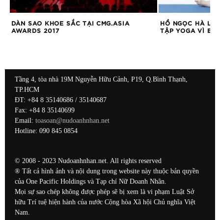
DÀN SAO KHOE SẮC TẠI CMG.ASIA
HỒ NGỌC HÀ LẦN
AWARDS 2017
TẬP YOGA VÌ BỆ
Tầng 4, tòa nhà 19M Nguyễn Hữu Cảnh, P19, Q.Bình Thạnh,
TP.HCM
ĐT: +84 8 35140686 / 35140687
Fax: +84 8 35140699
Email:
toasoan@nudoanhnhan.net
Hotline: 090 845 0854
© 2008 - 2023 Nudoanhnhan.net. All rights reserved
® Tất cả hình ảnh và nội dung trong website này thuộc bản quyền
của One Pacific Holdings và Tạp chí Nữ Doanh Nhân.
Mọi sự sao chép không được phép sẽ bị xem là vi phạm Luật Sở
hữu Trí tuệ hiện hành của nước Cộng hòa Xã hội Chủ nghĩa Việt
Nam.