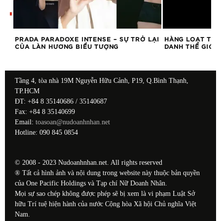
AY
PRADA PARADOXE INTENSE – SỰ TRỞ LẠI
HÀNG LOẠT THƯ
CỦA LÀN HƯƠNG BIỂU TƯỢNG
DANH THẾ GIỚI C
Tầng 4, tòa nhà 19M Nguyễn Hữu Cảnh, P19, Q.Bình Thạnh,
TP.HCM
ĐT: +84 8 35140686 / 35140687
Fax: +84 8 35140699
Email:
toasoan@nudoanhnhan.net
Hotline: 090 845 0854
© 2008 - 2023 Nudoanhnhan.net. All rights reserved
® Tất cả hình ảnh và nội dung trong website này thuộc bản quyền
của One Pacific Holdings và Tạp chí Nữ Doanh Nhân.
Mọi sự sao chép không được phép sẽ bị xem là vi phạm Luật Sở
hữu Trí tuệ hiện hành của nước Cộng hòa Xã hội Chủ nghĩa Việt
Nam.