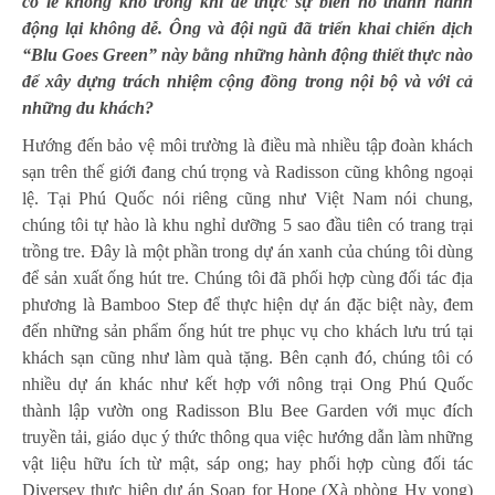
có lẽ không khó trong khi để thực sự biến nó thành hành
động lại không dễ. Ông và đội ngũ đã triển khai chiến dịch
“Blu Goes Green” này bằng những hành động thiết thực nào
để xây dựng trách nhiệm cộng đồng trong nội bộ và với cả
những du khách?
Hướng đến bảo vệ môi trường là điều mà nhiều tập đoàn khách
sạn trên thế giới đang chú trọng và Radisson cũng không ngoại
lệ. Tại Phú Quốc nói riêng cũng như Việt Nam nói chung,
chúng tôi tự hào là khu nghỉ dưỡng 5 sao đầu tiên có trang trại
trồng tre. Đây là một phần trong dự án xanh của chúng tôi dùng
để sản xuất ống hút tre. Chúng tôi đã phối hợp cùng đối tác địa
phương là Bamboo Step để thực hiện dự án đặc biệt này, đem
đến những sản phẩm ống hút tre phục vụ cho khách lưu trú tại
khách sạn cũng như làm quà tặng. Bên cạnh đó, chúng tôi có
nhiều dự án khác như kết hợp với nông trại Ong Phú Quốc
thành lập vườn ong Radisson Blu Bee Garden với mục đích
truyền tải, giáo dục ý thức thông qua việc hướng dẫn làm những
vật liệu hữu ích từ mật, sáp ong; hay phối hợp cùng đối tác
Diversey thực hiện dự án Soap for Hope (Xà phòng Hy vọng)