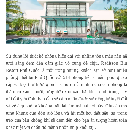
Sử dụng lối thiết kế phòng hiện đại với những tông màu nền nã
tươi sáng đem đến cảm giác vô cùng dễ chịu, Radisson Blu
Resort Phú Quốc là một trong những khách sạn sở hữu nhiều
phòng nhất tại Phú Quốc với 514 phòng tiêu chuẩn, phòng cao
cấp và biệt thự hướng biển. Cho dù tầm nhìn của căn phòng là
thảm cỏ xanh mướt, rừng dừa xào xạc, bãi biển xanh trong hay
núi đồi yên tĩnh, bạn đều sẽ cảm nhận được sự riêng tư tuyệt đối
và vẻ đẹp phóng khoáng trải dài tầm mắt tại nơi này. Chỉ cần mở
tung khung cửa đón gió lộng và hít một hơi thật sâu, sự trong
trẻo của bầu không khí sẽ đem đến cho bạn ấn tượng hoàn toàn
khác biệt với chốn đô thành nhộn nhịp khói bụi.