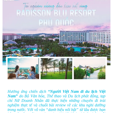
Hưởng ứng chiến dịch
“Người Việt Nam đi du lịch Việt
Nam”
do Bộ Văn hóa, Thể thao và Du lịch phát động, tạp
chí Nữ Doanh Nhân đã thực hiện những chuyến đi trải
nghiệm thực tế và chuỗi bài review về các khu nghỉ dưỡng
trong nước. Với vô vàn “danh hiệu nổi bật” từ lâu được bạn