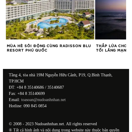
AL
MÙA HÈ SÔI ĐỘNG CÙNG RADISSON BLU
THẮP LỬA CHO L
N
RESORT PHÚ QUỐC
TỐI LÃNG MẠN B
Tầng 4, tòa nhà 19M Nguyễn Hữu Cảnh, P19, Q.Bình Thạnh,
TP.HCM
ĐT: +84 8 35140686 / 35140687
Fax: +84 8 35140699
Email:
toasoan@nudoanhnhan.net
Hotline: 090 845 0854
© 2008 - 2023 Nudoanhnhan.net. All rights reserved
® Tất cả hình ảnh và nội dung trong website này thuộc bản quyền