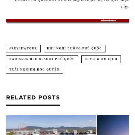
này.
#REVIEWTOUR
KHU NGHỈ DƯỠNG PHÚ QUỐC
RADISSON BLU RESORT PHÚ QUỐC
REVIEW DU LỊCH
TRẢI NGHIỆM ĐỘC QUYỀN
RELATED POSTS