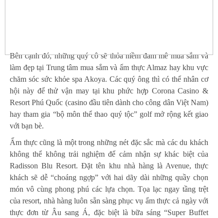
Bên cạnh đó, những quý cô sẽ thỏa niềm đam mê mua sắm và
làm đẹp tại Trung tâm mua sắm và ẩm thực Almaz hay khu vực
chăm sóc sức khỏe spa Akoya. Các quý ông thì có thể nhân cơ
hội này để thử vận may tại khu phức hợp Corona Casino &
Resort Phú Quốc (casino đầu tiên dành cho công dân Việt Nam)
hay tham gia “bộ môn thể thao quý tộc” golf mở rộng kết giao
với bạn bè.
Ẩm thực cũng là một trong những nét đặc sắc mà các du khách
không thể không trải nghiệm để cảm nhận sự khác biệt của
Radisson Blu Resort. Đặt tên khu nhà hàng là Avenue, thực
khách sẽ dễ “choáng ngợp” với hai dãy dài những quầy chọn
món vô cùng phong phú các lựa chọn. Tọa lạc ngay tầng trệt
của resort, nhà hàng luôn sẵn sàng phục vụ ẩm thực cả ngày với
thực đơn từ Âu sang Á, đặc biệt là bữa sáng “Super Buffet