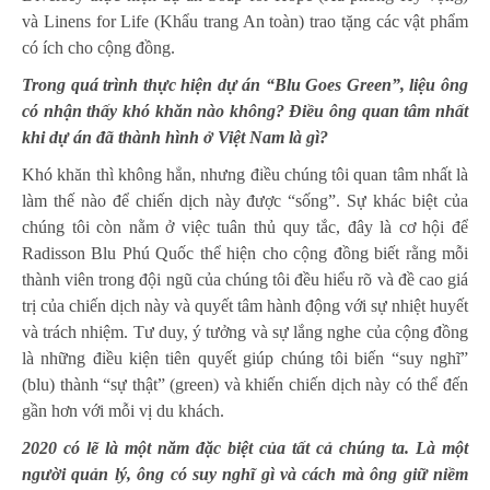
và Linens for Life (Khẩu trang An toàn) trao tặng các vật phẩm
có ích cho cộng đồng.
Trong quá trình thực hiện
dự án “Blu Goes Green”,
liệu ông
có nhận thấy khó khăn nào không? Điều ông quan tâm nhất
khi dự án đã thành hình ở Việt Nam là gì?
Khó khăn thì không hẳn, nhưng điều chúng tôi quan tâm nhất là
làm thế nào để chiến dịch này được “sống”. Sự khác biệt của
chúng tôi còn nằm ở việc tuân thủ quy tắc, đây là cơ hội để
Radisson Blu Phú Quốc thể hiện cho cộng đồng biết rằng mỗi
thành viên trong đội ngũ của chúng tôi đều hiểu rõ và đề cao giá
trị của chiến dịch này và quyết tâm hành động với sự nhiệt huyết
và trách nhiệm. Tư duy, ý tưởng và sự lắng nghe của cộng đồng
là những điều kiện tiên quyết giúp chúng tôi biến “suy nghĩ”
(blu) thành “sự thật” (green) và khiến chiến dịch này có thể đến
gần hơn với mỗi vị du khách.
2020 có lẽ là một năm đặc biệt của tất cả chúng ta. Là một
người quản lý, ông có suy nghĩ gì và cách mà ông giữ niềm