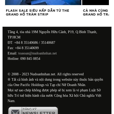
FLASH SALE SIÊU HẤP DẪN TỪ THE
CẢ NHÀ CÙNG VU
GRAND HỒ TRÀM STRIP
GRAND HỒ TRÀM
Tầng 4, tòa nhà 19M Nguyễn Hữu Cảnh, P19, Q.Bình Thạnh,
TP.HCM
ĐT: +84 8 35140686 / 35140687
Fax: +84 8 35140699
Email:
toasoan@nudoanhnhan.net
Hotline: 090 845 0854
© 2008 - 2023 Nudoanhnhan.net. All rights reserved
® Tất cả hình ảnh và nội dung trong website này thuộc bản quyền
của One Pacific Holdings và Tạp chí Nữ Doanh Nhân.
Mọi sự sao chép không được phép sẽ bị xem là vi phạm Luật Sở
hữu Trí tuệ hiện hành của nước Cộng hòa Xã hội Chủ nghĩa Việt
Nam.