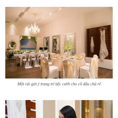
Một vài gợi ý trang trí tiệc cưới cho cô dâu chú rể