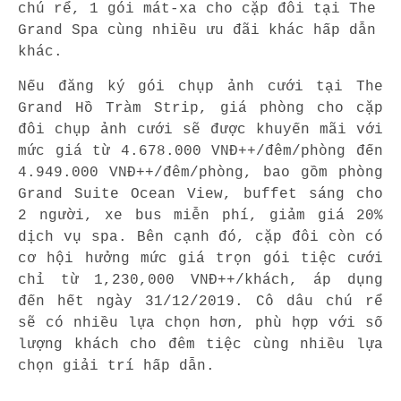
chú rể, 1 gói mát-xa cho cặp đôi tại The
Grand Spa cùng nhiều ưu đãi khác hấp dẫn
khác.
Nếu đăng ký gói chụp ảnh cưới tại The
Grand Hồ Tràm Strip, giá phòng cho cặp
đôi chụp ảnh cưới sẽ được khuyến mãi với
mức giá từ 4.678.000 VNĐ++/đêm/phòng đến
4.949.000 VNĐ++/đêm/phòng, bao gồm phòng
Grand Suite Ocean View, buffet sáng cho
2 người, xe bus miễn phí, giảm giá 20%
dịch vụ spa. Bên cạnh đó, cặp đôi còn có
cơ hội hưởng mức giá trọn gói tiệc cưới
chỉ từ 1,230,000 VNĐ++/khách, áp dụng
đến hết ngày 31/12/2019. Cô dâu chú rể
sẽ có nhiều lựa chọn hơn, phù hợp với số
lượng khách cho đêm tiệc cùng nhiều lựa
chọn giải trí hấp dẫn.