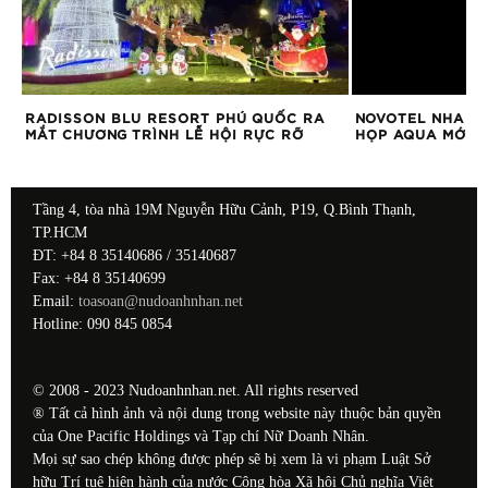
RADISSON BLU RESORT PHÚ QUỐC RA
NOVOTEL NHA TR
MẮT CHƯƠNG TRÌNH LỄ HỘI RỰC RỠ
HỌP AQUA MỚI
Tầng 4, tòa nhà 19M Nguyễn Hữu Cảnh, P19, Q.Bình Thạnh,
TP.HCM
ĐT: +84 8 35140686 / 35140687
Fax: +84 8 35140699
Email:
toasoan@nudoanhnhan.net
Hotline: 090 845 0854
© 2008 - 2023 Nudoanhnhan.net. All rights reserved
® Tất cả hình ảnh và nội dung trong website này thuộc bản quyền
của One Pacific Holdings và Tạp chí Nữ Doanh Nhân.
Mọi sự sao chép không được phép sẽ bị xem là vi phạm Luật Sở
hữu Trí tuệ hiện hành của nước Cộng hòa Xã hội Chủ nghĩa Việt