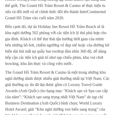
thế giới, The Grand Hồ Tràm Resort & Casino sẽ thực hiện tu
sửa và đổi mới và sẽ chính thức đổi tên thành InterContinental
Grand Hồ Tràm vào cuối năm 2020.
Bên cạnh đó, dự án Holiday Inn Resort Hồ Tràm Beach sẽ là
khu nghỉ dưỡng 502 phòng với các tiện ích lý thú phù hợp cho
gia đình. Khách có thể thư thái tận hưởng thời gian của mình
bên những hồ bơi, chiêm ngưỡng vẻ đẹp mê hoặc của đường bờ
biển dài hút mắt tại quầy bar rooftop tầm nhìn 360 độ, dễ dàng
tiếp cận các tiện ích giải trí như rạp chiếu phim, khu vui chơi
bowling, khu ẩm thực và công viên nước.
The Grand Hồ Tràm Resort & Casino là một trong những khu
nghỉ dưỡng dành được nhiều giải thưởng nhất tại Việt Nam. Các
giải thưởng uy tín đã đạt được gồm có Luxury Travel Guide
Awards (Anh Quốc) cho hạng mục “Khách sạn và Spa cao cấp
của năm”; “Khách sạn sang trọng nhất Việt Nam” do tạp chí
Business Destination (Anh Quốc) bình chọn; World Luxury
Hotel Award; giải “Khu nghỉ dưỡng ven biển sang trọng” của