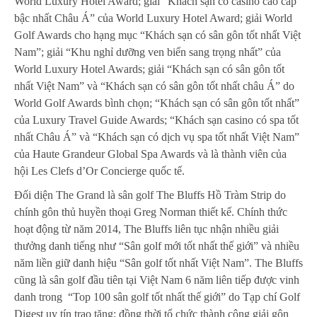
World Luxury Hotel Award; giải “Khách sạn có casino cao cấp
bậc nhất Châu Á” của World Luxury Hotel Award; giải World
Golf Awards cho hạng mục “Khách sạn có sân gôn tốt nhất Việt
Nam”; giải “Khu nghỉ dưỡng ven biển sang trọng nhất” của
World Luxury Hotel Awards; giải “Khách sạn có sân gôn tốt
nhất Việt Nam” và “Khách sạn có sân gôn tốt nhất châu Á” do
World Golf Awards bình chọn; “Khách sạn có sân gôn tốt nhất”
của Luxury Travel Guide Awards; “Khách sạn casino có spa tốt
nhất Châu Á” và “Khách sạn có dịch vụ spa tốt nhất Việt Nam”
của Haute Grandeur Global Spa Awards và là thành viên của
hội Les Clefs d’Or Concierge quốc tế.
Đối diện The Grand là sân golf The Bluffs Hồ Tràm Strip do
chính gôn thủ huyền thoại Greg Norman thiết kế. Chính thức
hoạt động từ năm 2014, The Bluffs liên tục nhận nhiều giải
thưởng danh tiếng như “Sân golf mới tốt nhất thế giới” và nhiều
năm liền giữ danh hiệu “Sân golf tốt nhất Việt Nam”. The Bluffs
cũng là sân golf đầu tiên tại Việt Nam 6 năm liên tiếp được vinh
danh trong “Top 100 sân golf tốt nhất thế giới” do Tạp chí Golf
Digest uy tín trao tặng; đồng thời tổ chức thành công giải gôn