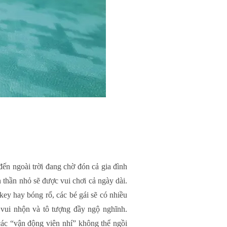
 đến ngoài trời đang chờ đón cả gia đình
n thần nhỏ sẽ được vui chơi cả ngày dài.
key hay bóng rổ, các bé gái sẽ có nhiều
n vui nhộn và tô tượng đầy ngộ nghĩnh.
 các “vận động viên nhí” không thể ngồi