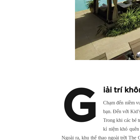
G
iải trí kh
Chạm đến niềm vui 
bạn. Đến với Kid’s
Trong khi các bé t
kỉ niệm khó quên 
Ngoài ra, khu thể thao ngoài trời The 