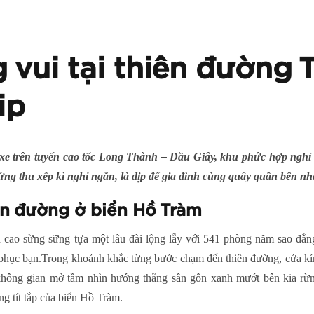
 vui tại thiên đường 
ip
e trên tuyến cao tốc Long Thành – Dầu Giây, khu phức hợp ngh
ứng thu xếp kì nghỉ ngắn, là dịp để gia đình cùng quây quần bên nh
ên đường ở biển Hồ Tràm
 cao sừng sững tựa một lâu đài lộng lẫy với 541 phòng năm sao đẳ
 phục bạn.Trong khoảnh khắc từng bước chạm đến thiên đường, cửa kín
 không gian mở tầm nhìn hướng thẳng sân gôn xanh mướt bên kia rừn
ng tít tắp của biển Hồ Tràm.