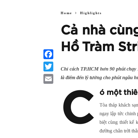
Home
Highlights
Cả nhà cùng
Hồ Tràm Str
Facebook
Chỉ cách TP.HCM hơn 90 phút chạy x
Twitter
là điểm đến lý tưởng cho phút ngẫu h
Email
C
ó một thi
Tòa tháp khách sạn
ngay lập tức chinh
biệt cùng thiết kế
đường chân trời thẳ