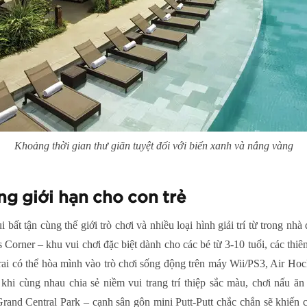
Khoảng thời gian thư giãn tuyệt đối với biển xanh và nắng vàng
ông giới hạn cho con trẻ
bất tận cùng thế giới trò chơi và nhiều loại hình giải trí từ trong nhà
 Corner – khu vui chơi đặc biệt dành cho các bé từ 3-10 tuổi, các thiê
rai có thể hòa mình vào trò chơi sống động trên máy Wii/PS3, Air Hoc
khi cùng nhau chia sẻ niềm vui trang trí thiệp sắc màu, chơi nấu ă
Grand Central Park – cạnh sân gôn mini Putt-Putt chắc chắn sẽ khiến