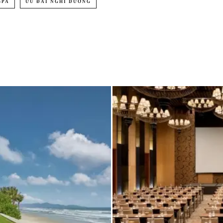
SPA
ƯU ĐÃI NGHỈ DƯỠNG