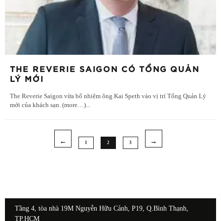
THE REVERIE SAIGON CÓ TỔNG QUẢN
LÝ MỚI
The Reverie Saigon vừa bổ nhiệm ông Kai Speth vào vị trí Tổng Quản Lý
mới của khách sạn. (more…)
...
1
2
3
Tầng 4, tòa nhà 19M Nguyễn Hữu Cảnh, P19, Q.Bình Thạnh,
TP.HCM