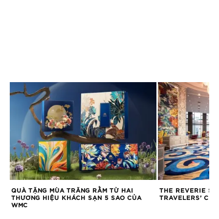
ĐẦU BẾP SAO MICHELIN
ĐẦU BẾP SIU HIN-CHI
RELATED POSTS
Ý
QUÀ TẶNG MÙA TRĂNG RẰM TỪ HAI
THE REVERIE SA
THƯƠNG HIỆU KHÁCH SẠN 5 SAO CỦA
TRAVELERS’ CHO
WMC