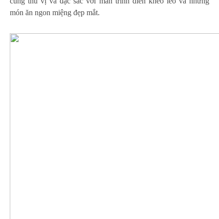
cùng thú vị và đặc sắc với màn trình diễn khéo léo và những
món ăn ngon miệng đẹp mắt.