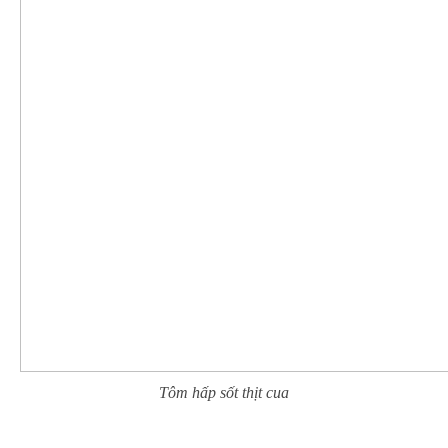
Tôm hấp sốt thịt cua