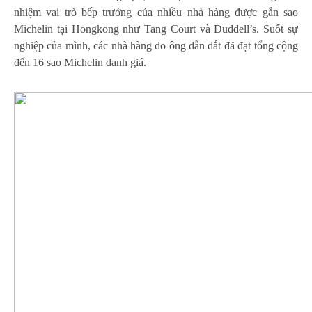
nhiệm vai trò bếp trưởng của nhiều nhà hàng được gắn sao
Michelin tại Hongkong như Tang Court và Duddell’s. Suốt sự
nghiệp của mình, các nhà hàng do ông dẫn dắt đã đạt tổng cộng
đến 16 sao Michelin danh giá.