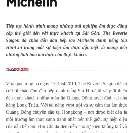
Michelin
Tiếp tục hành trình mang những trải nghiệm ẩm thực đẳng
cấp thế giới đến với thực khách tại Sài Gòn, The Reverie
Saigon đã chào đón đầu bếp sao Michelin danh tiếng Siu
Hin-Chi trong một sự kiện ẩm thực đặc biệt và mang đến
những tinh hoa ẩm thực cho thực khách.
Vừa qua trong ba ngày 13-15/4/2019, The Reverie Saigon đã có
cơ hội chào đón đầu bếp danh tiếng Siu Hin-Chi và giới thiệu
đến thực khách những món ăn Quảng Đông tuyệt đỉnh tại nhà
hàng Long Triều. Với tài năng vượt trội và sự cảm thụ ẩm thực
Quảng Đông chuyên sâu tại Hongkong – nơi được biết đến là
môi trường ẩm thực cạnh tranh nhất trên thế giới, sự hiện diện
của đầu bếp Siu Hin-Chi đã đem đến cho sự kiện không khí vô