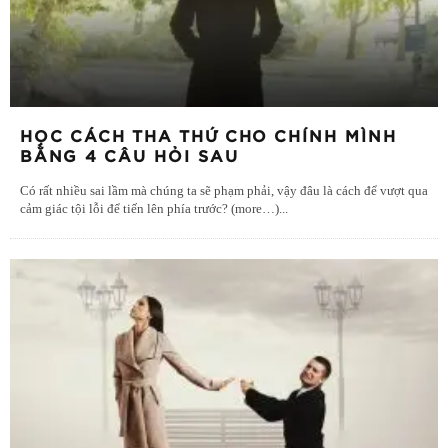
HỌC CÁCH THA THỨ CHO CHÍNH MÌNH
BẰNG 4 CÂU HỎI SAU
Có rất nhiều sai lầm mà chúng ta sẽ phạm phải, vậy đâu là cách để vượt qua
cảm giác tội lỗi để tiến lên phía trước? (more…)
...