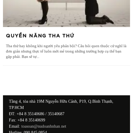
QUYỀN NĂNG THA THỨ
Tha thứ hay không khi người yêu phản bội? Câu hỏi quen thuộc cứ nghĩ là
đơn giản nhưng thực tế luôn mới mẻ trong những trường hợp cụ thể bạn
gặp phải. Bạn sẽ tự
...
Tầng 4, tòa nhà 19M Nguyễn Hữu Cảnh, P19, Q.Bình Thạnh,
TP.HCM
ĐT: +84 8 35140686 / 35140687
Fax: +84 8 35140699
Email:
toasoan@nudoanhnhan.net
Hotline: 090 845 0854