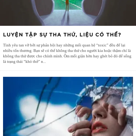
LUYỆN TẬP SỰ THA THỨ, LIỆU CÓ THỂ?
Tình yêu tan vỡ bởi sự phản bội hay những mối quan hệ “toxic” đều để lại
nhiều tổn thương. Bạn sẽ có thể không tha thứ cho người kia hoặc thậm chí là
không tha thứ được cho chính mình. Ôm mối giận hờn hay ghét bỏ đó để sống
là trạng thái “khó thở” n
...