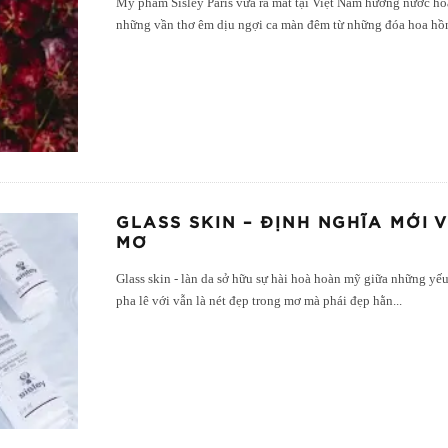
Mỹ phẩm Sisley Paris vừa ra mắt tại Việt Nam hương nước hoa
những vần thơ êm dịu ngợi ca màn đêm từ những đóa hoa 
GLASS SKIN – ĐỊNH NGHĨA MỚI
MƠ
Glass skin - làn da sở hữu sự hài hoà hoàn mỹ giữa những yếu 
pha lê với vẫn là nét đẹp trong mơ mà phái đẹp hằn
...