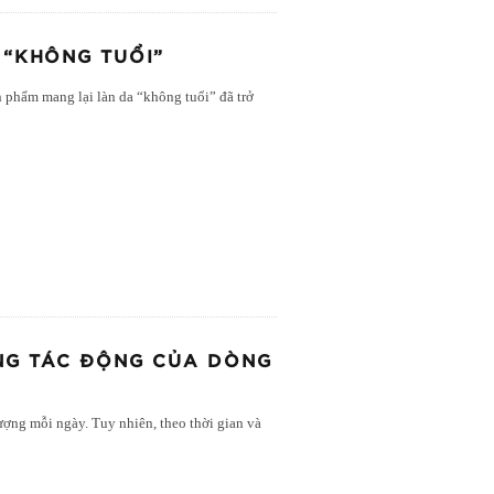
 “KHÔNG TUỔI”
 phẩm mang lại làn da “không tuổi” đã trở
ỐNG TÁC ĐỘNG CỦA DÒNG
ượng mỗi ngày. Tuy nhiên, theo thời gian và