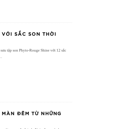
 VỚI SẮC SON THỜI
 sưu tập son Phyto-Rouge Shine với 12 sắc
...
CA MÀN ĐÊM TỪ NHỮNG