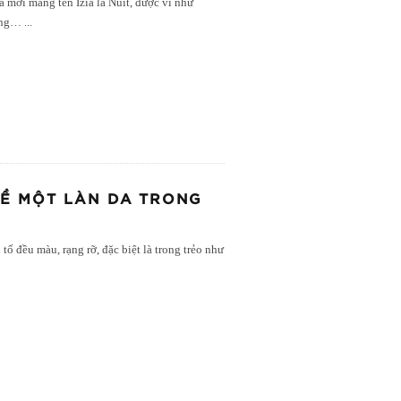
 mới mang tên Izia la Nuit, được ví như
hồng…
...
 VỀ MỘT LÀN DA TRONG
tố đều màu, rạng rỡ, đặc biệt là trong trẻo như