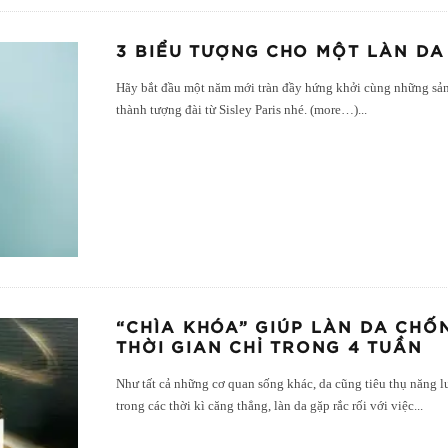
3 BIỂU TƯỢNG CHO MỘT LÀN DA
Hãy bắt đầu một năm mới tràn đầy hứng khởi cùng những sản
thành tượng đài từ Sisley Paris nhé. (more…)
...
“CHÌA KHÓA” GIÚP LÀN DA CH
THỜI GIAN CHỈ TRONG 4 TUẦN
Như tất cả những cơ quan sống khác, da cũng tiêu thụ năng l
trong các thời kì căng thẳng, làn da gặp rắc rối với việc
...