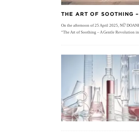
THE ART OF SOOTHING 
On the afternoon of 25 April 2025, NỮ DOANH 
“The Art of Soothing – A Gentle Revolution in