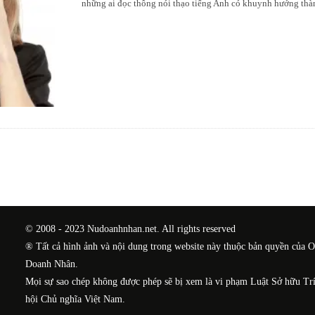
những ai đọc thông nói thạo tiếng Anh có khuynh hướng thà
© 2008 - 2023 Nudoanhnhan.net. All rights reserved
® Tất cả hình ảnh và nội dung trong website này thuộc bản quyền của 
Doanh Nhân.
Mọi sự sao chép không được phép sẽ bị xem là vi phạm Luật Sở hữu Tr
hội Chủ nghĩa Việt Nam.