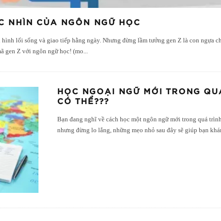
ÓC NHÌN CỦA NGÔN NGỮ HỌC
h hình lối sống và giao tiếp hằng ngày. Nhưng đừng lầm tưởng gen Z là con ngựa chỉ
 mã gen Z với ngôn ngữ học! (mo
...
HỌC NGOẠI NGỮ MỚI TRONG QUÁ
CÓ THỂ???
Bạn đang nghĩ về cách học một ngôn ngữ mới trong quá trình 
nhưng đừng lo lắng, những mẹo nhỏ sau đây sẽ giúp bạn kh