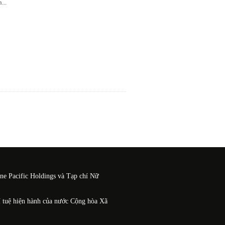
n
...
One Pacific Holdings và Tạp chí Nữ
í tuệ hiện hành của nước Cộng hòa Xã