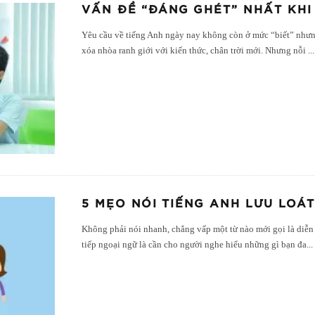
VẤN ĐỀ “ĐÁNG GHÉT” NHẤT KHI
Yêu cầu về tiếng Anh ngày nay không còn ở mức “biết” nhưn
xóa nhòa ranh giới với kiến thức, chân trời mới. Nhưng nỗi
...
5 MẸO NÓI TIẾNG ANH LƯU LOÁ
Không phải nói nhanh, chẳng vấp một từ nào mới gọi là diễn 
tiếp ngoại ngữ là cần cho người nghe hiểu những gì bạn đa
...