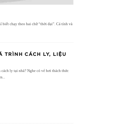
 biết chạy theo hai chữ “thời đại”. Cá tính và
 TRÌNH CÁCH LY, LIỆU
cách ly tại nhà? Nghe có vẻ hơi thách thức
ám
...