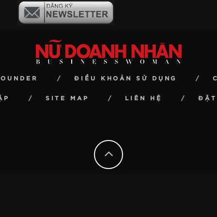
FOUNDER
ĐIỀU KHOẢN SỬ DỤNG
ẶP
SITE MAP
LIÊN HỆ
ĐẶT