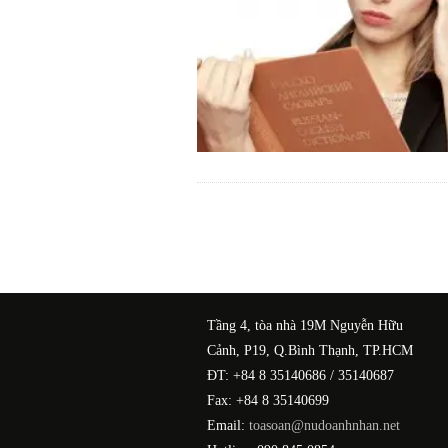
Tầng 4, tòa nhà 19M Nguyễn Hữu
Cảnh, P19, Q.Bình Thạnh, TP.HCM
ĐT: +84 8 35140686 / 35140687
Fax: +84 8 35140699
Email:
toasoan@nudoanhnhan.net