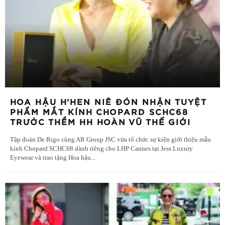
HOA HẬU H’HEN NIÊ ĐÓN NHẬN TUYỆT
PHẨM MẮT KÍNH CHOPARD SCHC68
TRƯỚC THỀM HH HOÀN VŨ THẾ GIỚI
Tập đoàn De Rigo cùng AR Group JSC vừa tổ chức sự kiện giới thiệu mẫu
kính Chopard SCHC68 dành riêng cho LHP Cannes tại Jess Luxury
Eyewear và trao tặng Hoa hậu
...