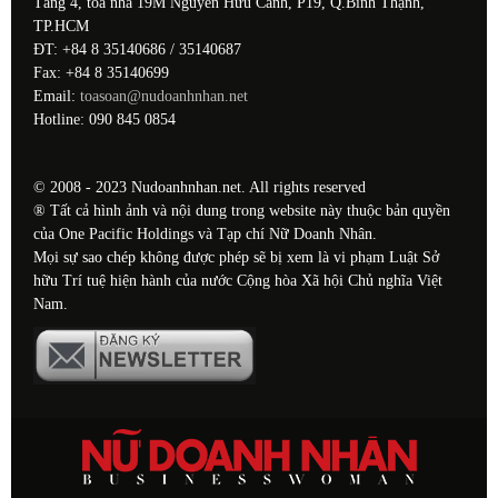
Tầng 4, tòa nhà 19M Nguyễn Hữu Cảnh, P19, Q.Bình Thạnh,
TP.HCM
ĐT: +84 8 35140686 / 35140687
Fax: +84 8 35140699
Email:
toasoan@nudoanhnhan.net
Hotline: 090 845 0854
© 2008 - 2023 Nudoanhnhan.net. All rights reserved
® Tất cả hình ảnh và nội dung trong website này thuộc bản quyền
của One Pacific Holdings và Tạp chí Nữ Doanh Nhân.
Mọi sự sao chép không được phép sẽ bị xem là vi phạm Luật Sở
hữu Trí tuệ hiện hành của nước Cộng hòa Xã hội Chủ nghĩa Việt
Nam.