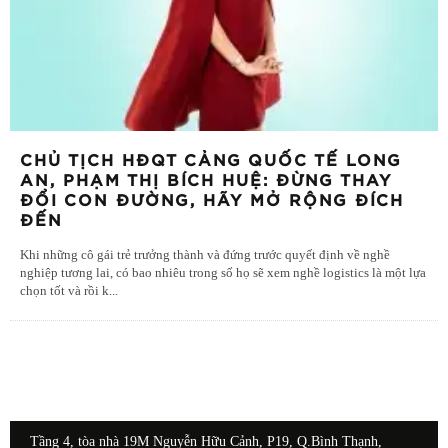
CHỦ TỊCH HĐQT CẢNG QUỐC TẾ LONG
AN, PHẠM THỊ BÍCH HUỆ: ĐỪNG THAY
ĐỔI CON ĐƯỜNG, HÃY MỞ RỘNG ĐÍCH
ĐẾN
Khi những cô gái trẻ trưởng thành và đứng trước quyết định về nghề
nghiệp tương lai, có bao nhiêu trong số họ sẽ xem nghề logistics là một lựa
chọn tốt và rồi k
...
Tầng 4, tòa nhà 19M Nguyễn Hữu Cảnh, P19, Q.Bình Thạnh,