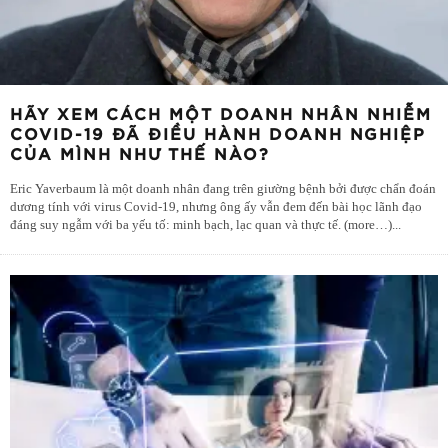
HÃY XEM CÁCH MỘT DOANH NHÂN NHIỄM
COVID-19 ĐÃ ĐIỀU HÀNH DOANH NGHIỆP
CỦA MÌNH NHƯ THẾ NÀO?
Eric Yaverbaum là một doanh nhân đang trên giường bệnh bởi được chẩn đoán
dương tính với virus Covid-19, nhưng ông ấy vẫn đem đến bài học lãnh đạo
đáng suy ngẫm với ba yếu tố: minh bạch, lạc quan và thực tế. (more…)
...