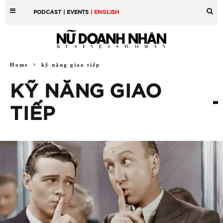
PODCAST
| EVENTS
| ENGLISH
Home
kỹ năng giao tiếp
KỸ NĂNG GIAO
TIẾP