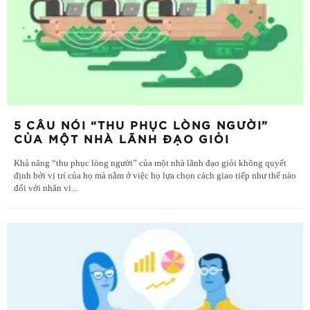
5 CÂU NÓI “THU PHỤC LÒNG NGƯỜI”
CỦA MỘT NHÀ LÃNH ĐẠO GIỎI
Khả năng “thu phục lòng người” của một nhà lãnh đạo giỏi không quyết
định bởi vị trí của họ mà nằm ở việc họ lựa chọn cách giao tiếp như thế nào
đối với nhân vi
...